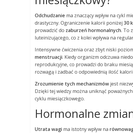
Odchudzanie
ma znaczący wpływ na cykl mi
drastyczny. Ograniczenie kalorii poniżej
30 k
prowadzić do
zaburzeń hormonalnych
. To 
luteinizującego, co z kolei wpływa na regula
Intensywne ćwiczenia oraz zbyt niski pozi
menstruacji
. Kiedy organizm odczuwa niedob
reprodukcyjne, co prowadzi do braku miesią
rozwagą i zadbać o odpowiednią ilość kalori
Zrozumienie tych mechanizmów
jest niezw
Dzięki tej wiedzy można uniknąć poważnyc
cyklu miesiączkowego.
Hormonalne zmiany
Utrata wagi
ma istotny wpływ na
równowag