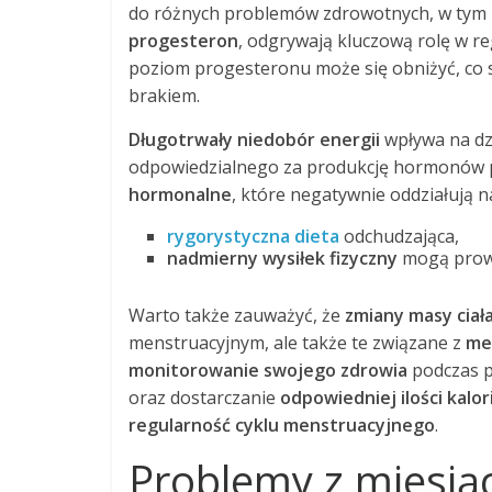
do różnych problemów zdrowotnych, w tym
progesteron
, odgrywają kluczową rolę w re
poziom progesteronu może się obniżyć, co
brakiem.
Długotrwały niedobór energii
wpływa na dz
odpowiedzialnego za produkcję hormonów p
hormonalne
, które negatywnie oddziałują n
rygorystyczna dieta
odchudzająca,
nadmierny wysiłek fizyczny
mogą prow
Warto także zauważyć, że
zmiany masy ciał
menstruacyjnym, ale także te związane z
me
monitorowanie swojego zdrowia
podczas p
oraz dostarczanie
odpowiedniej ilości kalori
regularność cyklu menstruacyjnego
.
Problemy z miesią