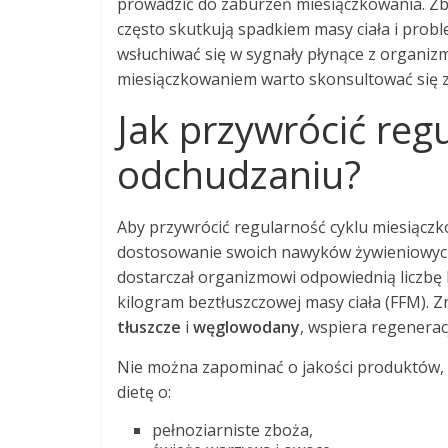
prowadzić do zaburzeń miesiączkowania. Zbyt
często skutkują spadkiem masy ciała i prob
wsłuchiwać się w sygnały płynące z organiz
miesiączkowaniem warto skonsultować się ze
Jak przywrócić reg
odchudzaniu?
Aby przywrócić regularność cyklu miesiączk
dostosowanie swoich nawyków żywieniowych 
dostarczał organizmowi odpowiednią liczbę 
kilogram beztłuszczowej masy ciała (FFM). 
tłuszcze
i
węglowodany
, wspiera regenerac
Nie można zapominać o jakości produktów, 
dietę o:
pełnoziarniste zboża,