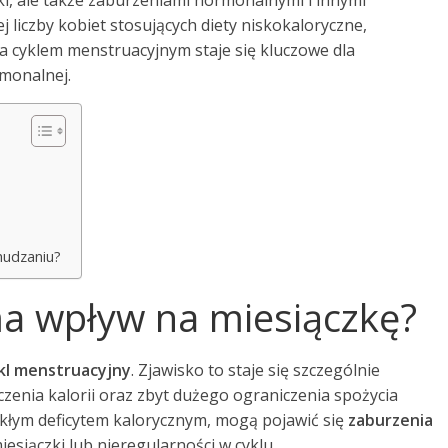
i, ale także zaburzeniami hormonalnymi i innymi
liczby kobiet stosujących diety niskokaloryczne,
 cyklem menstruacyjnym staje się kluczowe dla
monalnej.
?
hudzaniu?
a wpływ na miesiączkę?
kl menstruacyjny
. Zjawisko to staje się szczególnie
enia kalorii oraz zbyt dużego ograniczenia spożycia
ekłym deficytem kalorycznym, mogą pojawić się
zaburzenia
iesiączki lub nieregularności w cyklu.