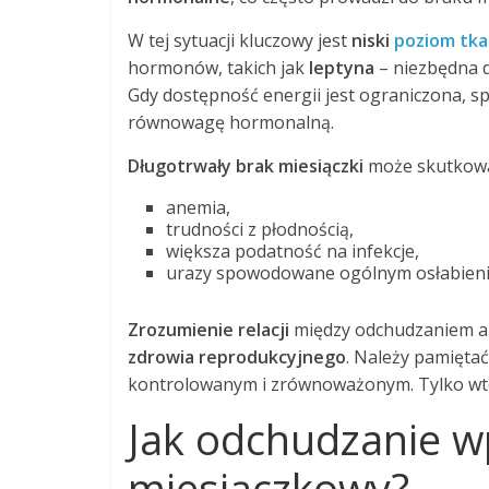
W tej sytuacji kluczowy jest
niski
poziom tka
hormonów, takich jak
leptyna
– niezbędna 
Gdy dostępność energii jest ograniczona, s
równowagę hormonalną.
Długotrwały brak miesiączki
może skutkowa
anemia,
trudności z płodnością,
większa podatność na infekcje,
urazy spowodowane ogólnym osłabien
Zrozumienie relacji
między odchudzaniem a 
zdrowia reprodukcyjnego
. Należy pamiętać
kontrolowanym i zrównoważonym. Tylko wt
Jak odchudzanie w
miesiączkowy?