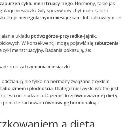
zaburzeń cyklu menstruacyjnego
. Hormony, takie jak
gulacji miesiączki. Gdy spożywamy zbyt mało kalorii,
 skutkuje
nieregularnymi miesiączkami
lub całkowitym ich
iałanie układu
podwzgórze-przysadka-jajnik
,
łciowych. W konsekwencji mogą pojawić się
zaburzenia
a cykl menstruacyjny. Badania pokazują, że:
adzić do
zatrzymania miesiączki
.
a
oddziałują nie tylko na hormony związane z cyklem
tabolizmem
i
płodnością
. Dlatego niezwykle istotne jest
rocesu odchudzania. Dążenie do
zrównoważonej diety
i
pomoże zachować
równowagę hormonalną
i
czkowaniem a dieta