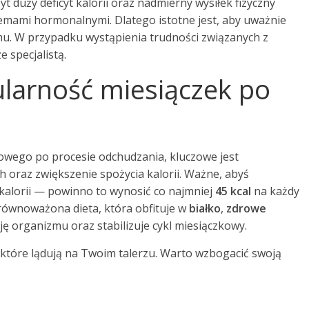
 duży deficyt kalorii oraz nadmierny wysiłek fizyczny
lemami hormonalnymi. Dlatego istotne jest, aby uważnie
mu. W przypadku wystąpienia trudności związanych z
 specjalistą.
ularność miesiączek po
owego po procesie odchudzania, kluczowe jest
oraz zwiększenie spożycia kalorii. Ważne, abyś
kalorii — powinno to wynosić co najmniej
45 kcal
na każdy
Zrównoważona dieta, która obfituje w
białko
,
zdrowe
ję organizmu oraz stabilizuje cykl miesiączkowy.
które lądują na Twoim talerzu. Warto wzbogacić swoją