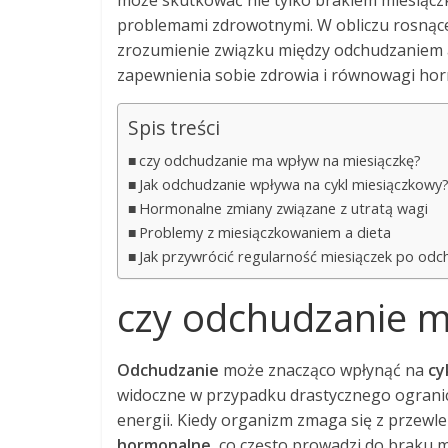
może skutkować nie tylko brakiem miesiączk
problemami zdrowotnymi. W obliczu rosnącej 
zrozumienie związku między odchudzaniem a
zapewnienia sobie zdrowia i równowagi hor
Spis treści
czy odchudzanie ma wpływ na miesiączkę?
Jak odchudzanie wpływa na cykl miesiączkowy
Hormonalne zmiany związane z utratą wagi
Problemy z miesiączkowaniem a dieta
Jak przywrócić regularność miesiączek po odc
czy odchudzanie m
Odchudzanie
może znacząco wpłynąć na
cy
widoczne w przypadku drastycznego ogranicz
energii. Kiedy organizm zmaga się z przewl
hormonalne
, co często prowadzi do braku m