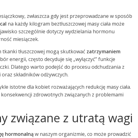
esiączkowy, zwłaszcza gdy jest przeprowadzane w sposób
cal
na każdy kilogram beztłuszczowej masy ciała może
zjawisko szczególnie dotyczy wydzielania hormonu
rność miesiączek.
om tkanki tłuszczowej mogą skutkować
zatrzymaniem
ór energii, często decyduje się „wyłączyć” funkcje
czki. Dlatego warto podejść do procesu odchudzania z
i oraz składników odżywczych.
ykle istotne dla kobiet rozważających redukcję masy ciała.
h konsekwencji zdrowotnych związanych z problemami
 związane z utratą wagi
ę hormonalną
w naszym organizmie, co może prowadzić