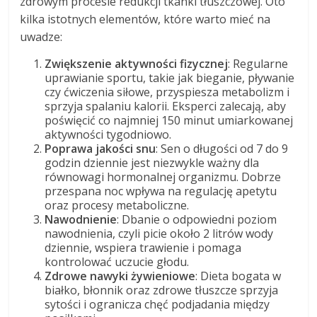
zdrowym procesie redukcji tkanki tłuszczowej. Oto
kilka istotnych elementów, które warto mieć na
uwadze:
Zwiększenie aktywności fizycznej
: Regularne
uprawianie sportu, takie jak bieganie, pływanie
czy ćwiczenia siłowe, przyspiesza metabolizm i
sprzyja spalaniu kalorii. Eksperci zalecają, aby
poświęcić co najmniej 150 minut umiarkowanej
aktywności tygodniowo.
Poprawa jakości snu
: Sen o długości od 7 do 9
godzin dziennie jest niezwykle ważny dla
równowagi hormonalnej organizmu. Dobrze
przespana noc wpływa na regulację apetytu
oraz procesy metaboliczne.
Nawodnienie
: Dbanie o odpowiedni poziom
nawodnienia, czyli picie około 2 litrów wody
dziennie, wspiera trawienie i pomaga
kontrolować uczucie głodu.
Zdrowe nawyki żywieniowe
: Dieta bogata w
białko, błonnik oraz zdrowe tłuszcze sprzyja
sytości i ogranicza chęć podjadania między