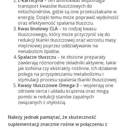
L-karnityna
– ten aminokwas wspomaga
transport kwasów tłuszczowych do
mitochondriów, gdzie są one przekształcane w
energię. Dzięki temu może poprawić wydolność
oraz efektywność spalania tłuszczu.
Kwas linolowy CLA
– to rodzaj kwasu
tłuszczowego, który może przyczynić się do
redukcji tkanki tłuszczowej oraz wzrostu masy
mięśniowej poprzez oddziaływanie na
metabolizm lipidów.
Spalacze tłuszczu
– te złożone preparaty
zawierają różnorodne składniki aktywne, takie
jak kofeina czy ekstrakty roślinne. Ich działanie
polega na przyspieszaniu metabolizmu i
stymulacji procesu spalania tkanki tłuszczowej.
Kwasy tłuszczowe Omega-3
– wspierają one
zdrowie serca i układu krążenia oraz mogą
pomóc w redukcji stanów zapalnych
związanych z otyłością.
Należy jednak pamiętać, że skuteczność
suplementacji znacznie rośnie w połączeniu z