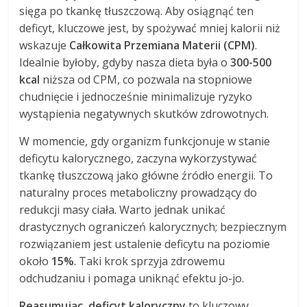
sięga po tkankę tłuszczową. Aby osiągnąć ten
deficyt, kluczowe jest, by spożywać mniej kalorii niż
wskazuje
Całkowita Przemiana Materii (CPM)
.
Idealnie byłoby, gdyby nasza dieta była o
300-500
kcal
niższa od CPM, co pozwala na stopniowe
chudnięcie i jednocześnie minimalizuje ryzyko
wystąpienia negatywnych skutków zdrowotnych.
W momencie, gdy organizm funkcjonuje w stanie
deficytu kalorycznego, zaczyna wykorzystywać
tkankę tłuszczową jako główne źródło energii. To
naturalny proces metaboliczny prowadzący do
redukcji masy ciała. Warto jednak unikać
drastycznych ograniczeń kalorycznych; bezpiecznym
rozwiązaniem jest ustalenie deficytu na poziomie
około
15%
. Taki krok sprzyja zdrowemu
odchudzaniu i pomaga uniknąć efektu jo-jo.
Reasumując, deficyt kaloryczny
to kluczowy