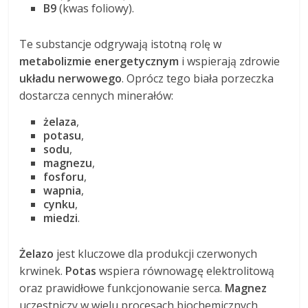
B9
(kwas foliowy).
Te substancje odgrywają istotną rolę w
metabolizmie energetycznym
i wspierają zdrowie
układu nerwowego
. Oprócz tego biała porzeczka
dostarcza cennych minerałów:
żelaza
,
potasu
,
sodu
,
magnezu
,
fosforu
,
wapnia
,
cynku
,
miedzi
.
Żelazo
jest kluczowe dla produkcji czerwonych
krwinek.
Potas
wspiera równowagę elektrolitową
oraz prawidłowe funkcjonowanie serca.
Magnez
uczestniczy w wielu procesach biochemicznych