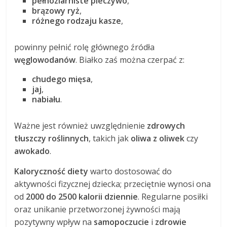
pełnoziarniste pieczywo
,
brązowy ryż
,
różnego rodzaju kasze
,
powinny pełnić rolę głównego źródła
węglowodanów
. Białko zaś można czerpać z:
chudego mięsa
,
jaj
,
nabiału
.
Ważne jest również uwzględnienie
zdrowych
tłuszczy roślinnych
, takich jak
oliwa z oliwek
czy
awokado
.
Kaloryczność diety
warto dostosować do
aktywności fizycznej dziecka; przeciętnie wynosi ona
od
2000 do 2500 kalorii dziennie
. Regularne posiłki
oraz unikanie przetworzonej żywności mają
pozytywny wpływ na
samopoczucie
i
zdrowie