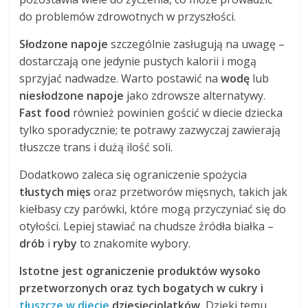
do problemów zdrowotnych w przyszłości.
Słodzone napoje
szczególnie zasługują na uwagę –
dostarczają one jedynie pustych kalorii i mogą
sprzyjać nadwadze. Warto postawić na
wodę
lub
niesłodzone napoje
jako zdrowsze alternatywy.
Fast food
również powinien gościć w diecie dziecka
tylko sporadycznie; te potrawy zazwyczaj zawierają
tłuszcze trans i dużą ilość soli.
Dodatkowo zaleca się ograniczenie spożycia
tłustych mięs
oraz przetworów mięsnych, takich jak
kiełbasy czy parówki, które mogą przyczyniać się do
otyłości. Lepiej stawiać na chudsze źródła białka –
drób
i
ryby
to znakomite wybory.
Istotne jest ograniczenie produktów wysoko
przetworzonych oraz tych bogatych w cukry i
tłuszcze w diecie
dziesięciolatków.
Dzięki temu