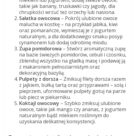
mlekiem lub jogurtem, dodaj świeże owoce,
takie jak banany, truskawki czy jagody, dla
chrupkości wrzuć też orzechy lub nasiona.
Sałatka owocowa
– Pokrój ulubione owoce
malucha w kostkę – na przykład jabłka, kiwi
oraz pomarańcze, wymieszaj je z jogurtem
naturalnym, a dla dodatkowego smaku posyp
cynamonem lub dodaj odrobinę miodu.
Zupa pomidorowa
– Stwórz aromatyczną zupę
na bazie świeżych pomidorów, cebuli i czosnku,
zblenduj wszystko na gładką masę i podawaj ją
z makaronem pełnoziarnistym oraz
dekoracyjną bazylią.
Pulpety z dorsza
– Zmiksuj filety dorsza razem
z jajkiem, bułką tartą oraz przyprawami – solą i
pieprzem, uformowane pulpety gotuj na parze
lub piecz w piekarniku.
Koktajl owocowy
– Szybko zmiksuj ulubione
owoce, takie jak mango czy ananas, z jogurtem
naturalnym bądź mlekiem roślinnym do
uzyskania delikatnej konsystencji.