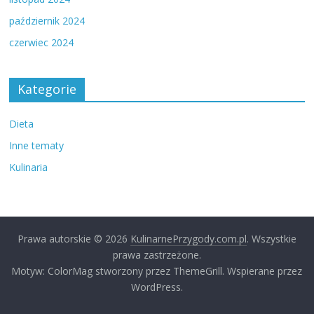
październik 2024
czerwiec 2024
Kategorie
Dieta
Inne tematy
Kulinaria
Prawa autorskie © 2026
KulinarnePrzygody.com.pl
. Wszystkie
prawa zastrzeżone.
Motyw: ColorMag stworzony przez ThemeGrill. Wspierane przez
WordPress.