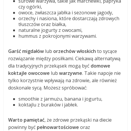
surowe warzywa, takie jak marchewki, papryka
czy ogórki,
owoce, zwłaszcza jabłka i sezonowe jagody,
orzechy i nasiona, które dostarczają zdrowych
tłuszczów oraz białka,
naturalne jogurty z owocami,
hummus z pokrojonymi warzywami.
Garść migdałów
lub
orzechów włoskich
to sycące
rozwiązanie między posiłkami. Ciekawą alternatywą
dla tradycyjnych przekąsek mogą być
domowe
koktajle owocowe
lub
warzywne
. Takie napoje nie
tylko korzystnie wpływają na zdrowie, ale również
doskonale sycą. Możesz spróbować:
smoothie z jarmużu, banana i jogurtu,
koktajlu z buraków i jabłek.
Warto pamiętać
, że zdrowe przekąski na diecie
powinny być
pełnowartościowe
oraz