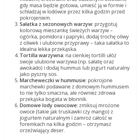
gdy masa będzie gotowa, umieść ją w formie i
schładzaj w lodówce przez kilka godzin przed
pokrojeniem.
Sałatka z sezonowych warzyw
: przygotuj
kolorową mieszankę świeżych warzyw –
ogórka, pomidora i papryki, dodaj trochę oliwy
z oliwek i ulubione przyprawy – taka sałatka to
idealna lekka przekąska.
Tortilla warzywna
: na cienkiej tortilli ułóż
swoje ulubione warzywa (np. sałatę oraz
awokado) i dodaj hummus lub jogurt naturalny
jako pyszny sos.
Marcheweczki w hummusie
: pokrojone
marchewki podawane z domowym hummusem
to nie tylko smaczna, ale również zdrowa
przekąska bogata w błonnik.
Domowe lody owocowe
: zmiksuj mrożone
owoce (takie jak truskawki czy mango) z
jogurtem naturalnym i zamroź całość w
foremkach na kilka godzin – otrzymasz
orzeźwiający deser.