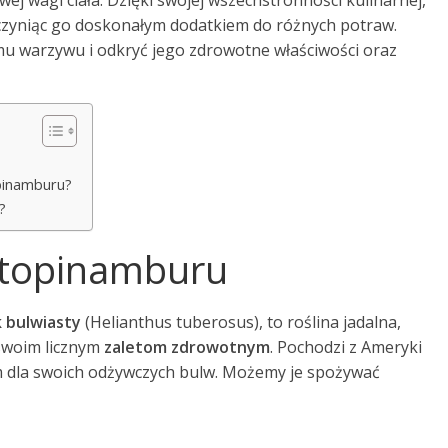
ej wagi ciała. Dzięki swojej wszechstronności kulinarnej,
czyniąc go doskonałym dodatkiem do różnych potraw.
emu warzywu i odkryć jego zdrowotne właściwości oraz
opinamburu?
?
 topinamburu
k bulwiasty
(Helianthus tuberosus), to roślina jadalna,
 swoim licznym
zaletom zdrowotnym
. Pochodzi z Ameryki
im dla swoich odżywczych bulw. Możemy je spożywać