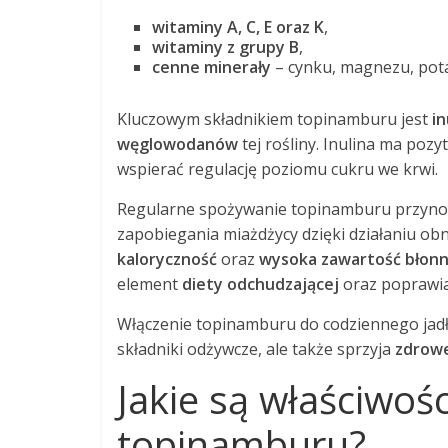
witaminy A, C, E oraz K
,
witaminy z grupy B
,
cenne minerały
– cynku, magnezu, potas
Kluczowym składnikiem topinamburu jest
in
węglowodanów
tej rośliny. Inulina ma po
wspierać regulację poziomu cukru we krwi.
Regularne spożywanie topinamburu przynosi
zapobiegania miażdżycy dzięki działaniu o
kaloryczność
oraz
wysoka zawartość błon
element
diety odchudzającej
oraz poprawia
Włączenie topinamburu do codziennego jadł
składniki odżywcze, ale także sprzyja
zdrowe
Jakie są właściwoś
topinamburu?