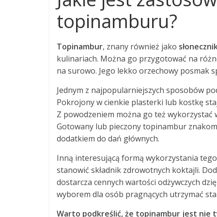
topinamburu?
Topinambur
, znany również jako
słoneczni
kulinariach. Można go przygotować na róż
na surowo. Jego lekko orzechowy posmak sp
Jednym z najpopularniejszych sposobów pod
Pokrojony w cienkie plasterki lub kostkę st
Z powodzeniem można go też wykorzystać w
Gotowany lub pieczony topinambur znakomi
dodatkiem do dań głównych.
Inną interesującą formą wykorzystania tego
stanowić składnik zdrowotnych koktajli. Do
dostarcza cennych wartości odżywczych dzię
wyborem dla osób pragnących utrzymać stab
Warto podkreślić, że topinambur jest nie 