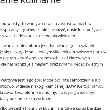
k bulwiasty
, to warzywo o wielu zastosowaniach w
ne sposoby –
gotować
,
piec
,
smażyć
,
dusić
lub spożywać
rawia, że doskonale uzupełnia wiele dań.
awania topinamburu jest dodawanie go do sałatek.
aje się niezwykle smakowitym składnikiem świeżych potraw.
 zupach – zarówno kremowych, jak i klarownych.
cie harmonizuje z mięsem oraz rybami, będąc świetnym
 warzywa jest jego sok. Może być pita samodzielnie lub
datkowo, w diecie
niskoglikemicznej (LOW IG)
topinambur
ki zawartości
błonnika
i
inuliny
. To czyni go idealnym
ilny poziom cukru we krwi.
tylko wszechstronny w kuchni, ale także coraz bardziej