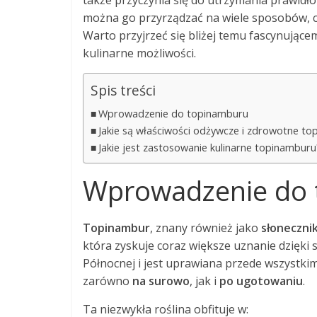
także przyczynia się do utrzymania prawidłow
można go przyrządzać na wiele sposobów, 
Warto przyjrzeć się bliżej temu fascynując
kulinarne możliwości.
Spis treści
Wprowadzenie do topinamburu
Jakie są właściwości odżywcze i zdrowotne t
Jakie jest zastosowanie kulinarne topinamburu
Wprowadzenie do
Topinambur
, znany również jako
słoneczni
która zyskuje coraz większe uznanie dzięki
Północnej i jest uprawiana przede wszystk
zarówno
na surowo
, jak i
po ugotowaniu
.
Ta niezwykła roślina obfituje w: