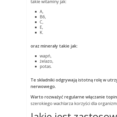
takie witaminy jak:
A,
B6,
C,
E,
K.
oraz minerały takie jak:
wapń,
żelazo,
potas.
Te składniki odgrywają istotną rolę w utr
nerwowego.
Warto rozważyć regularne włączanie topi
szerokiego wachlarza korzyści dla organizm
Jakie jest zastoso