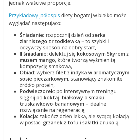
jednak właściwe proporcje.
Przykładowy jadłospis
diety bogatej w białko może
wyglądać następująco:
Śniadanie:
rozpocznij dzień od
serka
ziarnistego z rzodkiewką
– to szybki i
odżywczy sposób na dobry start,
II śniadanie:
delektuj się
kokosowym Skyrem z
musem mango
, które tworzą wyśmienitą
kompozycję smakową,
Obiad:
wybierz
filet z indyka w aromatycznym
sosie pieczarkowym
, stanowiący znakomite
źródło protein,
Podwieczorek:
po intensywnym treningu
sięgnij po
koktajl białkowy o smaku
truskawkowo-bananowym
– idealne
rozwiązanie na regenerację,
Kolacja:
zakończ dzień lekką, ale sycącą kolacją
w postaci
grzanek z tofu i sałatki z rukolą
.