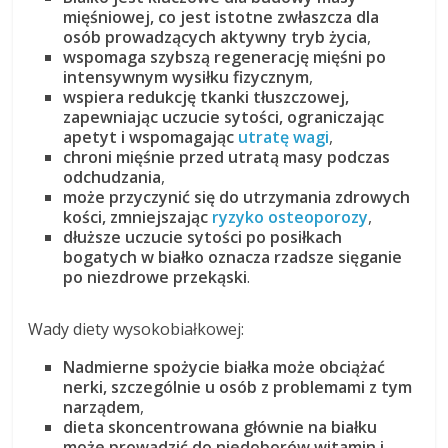
mięśniowej, co jest istotne zwłaszcza dla
osób prowadzących aktywny tryb życia
,
wspomaga szybszą regenerację mięśni po
intensywnym wysiłku fizycznym
,
wspiera redukcję tkanki tłuszczowej,
zapewniając uczucie sytości, ograniczając
apetyt i wspomagając
utratę wagi
,
chroni mięśnie przed utratą masy podczas
odchudzania
,
może przyczynić się do utrzymania zdrowych
kości, zmniejszając
ryzyko osteoporozy
,
dłuższe uczucie sytości po posiłkach
bogatych w białko oznacza rzadsze sięganie
po niezdrowe przekąski
.
Wady diety wysokobiałkowej:
Nadmierne spożycie białka może obciążać
nerki, szczególnie u osób z problemami z tym
narządem
,
dieta skoncentrowana głównie na białku
może prowadzić do niedoborów witamin i