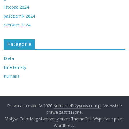
listopad 2024
październik 2024
czerwiec 2024
Kategorie
Dieta
Inne tematy
Kulinaria
Prawa autorskie © 2026
KulinarnePrzygody.com.pl
. Wszystkie
prawa zastrzeżone.
Motyw: ColorMag stworzony przez ThemeGrill. Wspierane przez
WordPress.