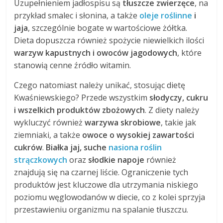
Uzupełnieniem jadłospisu są
tłuszcze zwierzęce
, na
przykład smalec i słonina, a także
oleje roślinne
i
jaja
, szczególnie bogate w wartościowe żółtka.
Dieta dopuszcza również spożycie niewielkich ilości
warzyw kapustnych i owoców jagodowych
, które
stanowią cenne źródło witamin.
Czego natomiast należy unikać, stosując dietę
Kwaśniewskiego? Przede wszystkim
słodyczy, cukru
i wszelkich produktów zbożowych
. Z diety należy
wykluczyć również
warzywa skrobiowe
, takie jak
ziemniaki, a także
owoce o wysokiej zawartości
cukrów
.
Białka jaj, suche
nasiona roślin
strączkowych
oraz
słodkie napoje
również
znajdują się na czarnej liście. Ograniczenie tych
produktów jest kluczowe dla utrzymania niskiego
poziomu węglowodanów w diecie, co z kolei sprzyja
przestawieniu organizmu na spalanie tłuszczu.