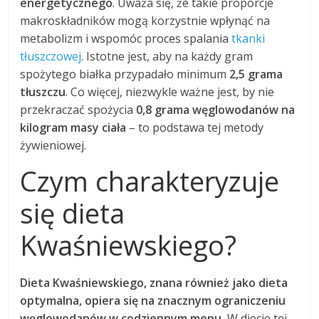
energetycznego
. Uważa się, że takie proporcje
makroskładników mogą korzystnie wpłynąć na
metabolizm i wspomóc proces spalania
tkanki
tłuszczowej
. Istotne jest, aby na każdy gram
spożytego białka przypadało minimum
2,5 grama
tłuszczu
. Co więcej, niezwykle ważne jest, by nie
przekraczać spożycia
0,8 grama węglowodanów na
kilogram masy ciała
– to podstawa tej metody
żywieniowej.
Czym charakteryzuje
się dieta
Kwaśniewskiego?
Dieta Kwaśniewskiego, znana również jako dieta
optymalna, opiera się na znacznym ograniczeniu
węglowodanów w codziennym menu.
W diecie tej,