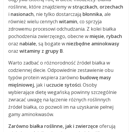
roślinne, które znajdziemy w
strączkach
,
orzechach
i
nasionach
, nie tylko dostarczają
błonnika
, ale
również wielu cennych
witamin
, co sprzyja
zdrowemu procesowi odchudzania. Z kolei białka
pochodzenia zwierzęcego, obecne w
mięsie
,
rybach
oraz
nabiale
, są bogate w
niezbędne aminokwasy
oraz
witaminy z grupy B
.
Warto zadbać o różnorodność źródeł białka w
codziennej diecie. Odpowiednie zestawienie obu
typów protein wspiera zarówno
budowę masy
mięśniowej
, jak i
uczucie sytości
. Osoby
wybierające dietę wegańską powinny szczególnie
zwracać uwagę na łączenie różnych roślinnych
źródeł białka, co pozwoli im na uzyskanie pełnej
gamy aminokwasów.
Zarówno białka roślinne, jak i zwierzęce
oferują