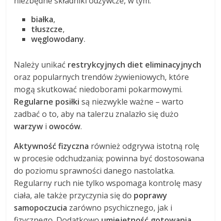
niezbędne składniki odżywcze, w tym:
białka
,
tłuszcze
,
węglowodany
.
Należy unikać
restrykcyjnych diet eliminacyjnych
oraz popularnych trendów żywieniowych, które
mogą skutkować niedoborami pokarmowymi.
Regularne posiłki
są niezwykle ważne – warto
zadbać o to, aby na talerzu znalazło się dużo
warzyw
i
owoców
.
Aktywność fizyczna
również odgrywa istotną rolę
w procesie odchudzania; powinna być dostosowana
do poziomu sprawności danego nastolatka.
Regularny ruch nie tylko wspomaga kontrolę masy
ciała, ale także przyczynia się do
poprawy
samopoczucia
zarówno psychicznego, jak i
fizycznego. Dodatkowo
umiejętność gotowania