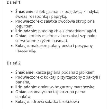
Dzień 1:
Śniadanie:
chleb graham z polędwicą z indyka,
świeżą roszponką i papryką,
Podwieczorek:
sałatka owocowa skropiona
jogurtem,
II śniadanie:
pudding chia z dodatkiem jagód,
Obiad:
kotlety mielone z kurczaka i szpinaku
serwowane z ryżem basmati,
Kolacja:
makaron polany pesto i posypany
mozzarellą.
Dzień 2:
Śniadanie:
kasza jaglana podana z jabłkiem,
Podwieczorek:
koktajl przyrządzony z daktyli i
banana,
II śniadanie:
omlet wzbogacony marchewką,
Obiad:
aromatyczna tajska zupa pełna
smaków,
Kolacja:
zdrowa sałatka brokułowa.