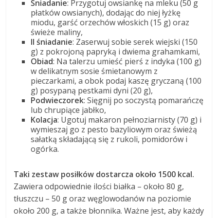
Śniadanie
: Przygotuj owsiankę na mleku (50 g
płatków owsianych), dodając do niej łyżkę
miodu, garść orzechów włoskich (15 g) oraz
świeże maliny,
II śniadanie
: Zaserwuj sobie serek wiejski (150
g) z pokrojoną papryką i dwiema grahamkami,
Obiad
: Na talerzu umieść pierś z indyka (100 g)
w delikatnym sosie śmietanowym z
pieczarkami, a obok podaj kaszę gryczaną (100
g) posypaną pestkami dyni (20 g),
Podwieczorek
: Sięgnij po soczystą pomarańczę
lub chrupiące jabłko,
Kolacja
: Ugotuj makaron pełnoziarnisty (70 g) i
wymieszaj go z pesto bazyliowym oraz świeżą
sałatką składającą się z rukoli, pomidorów i
ogórka.
Taki zestaw posiłków dostarcza około 1500 kcal.
Zawiera odpowiednie ilości białka – około 80 g,
tłuszczu – 50 g oraz węglowodanów na poziomie
około 200 g, a także błonnika. Ważne jest, aby każdy