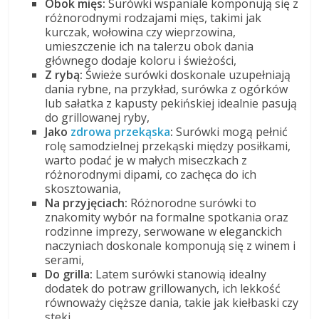
Obok mięs:
Surówki wspaniale komponują się z
różnorodnymi rodzajami mięs, takimi jak
kurczak, wołowina czy wieprzowina,
umieszczenie ich na talerzu obok dania
głównego dodaje koloru i świeżości,
Z rybą:
Świeże surówki doskonale uzupełniają
dania rybne, na przykład, surówka z ogórków
lub sałatka z kapusty pekińskiej idealnie pasują
do grillowanej ryby,
Jako
zdrowa przekąska
:
Surówki mogą pełnić
rolę samodzielnej przekąski między posiłkami,
warto podać je w małych miseczkach z
różnorodnymi dipami, co zachęca do ich
skosztowania,
Na przyjęciach:
Różnorodne surówki to
znakomity wybór na formalne spotkania oraz
rodzinne imprezy, serwowane w eleganckich
naczyniach doskonale komponują się z winem i
serami,
Do grilla:
Latem surówki stanowią idealny
dodatek do potraw grillowanych, ich lekkość
równoważy cięższe dania, takie jak kiełbaski czy
steki,