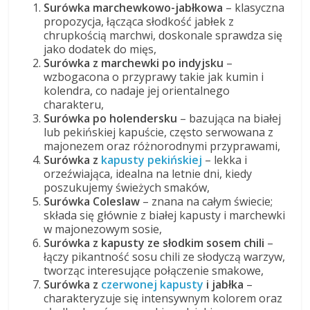
Surówka marchewkowo-jabłkowa
– klasyczna
propozycja, łącząca słodkość jabłek z
chrupkością marchwi, doskonale sprawdza się
jako dodatek do mięs,
Surówka z marchewki po indyjsku
–
wzbogacona o przyprawy takie jak kumin i
kolendra, co nadaje jej orientalnego
charakteru,
Surówka po holendersku
– bazująca na białej
lub pekińskiej kapuście, często serwowana z
majonezem oraz różnorodnymi przyprawami,
Surówka z
kapusty pekińskiej
– lekka i
orzeźwiająca, idealna na letnie dni, kiedy
poszukujemy świeżych smaków,
Surówka Coleslaw
– znana na całym świecie;
składa się głównie z białej kapusty i marchewki
w majonezowym sosie,
Surówka z kapusty ze słodkim sosem chili
–
łączy pikantność sosu chili ze słodyczą warzyw,
tworząc interesujące połączenie smakowe,
Surówka z
czerwonej kapusty
i jabłka
–
charakteryzuje się intensywnym kolorem oraz