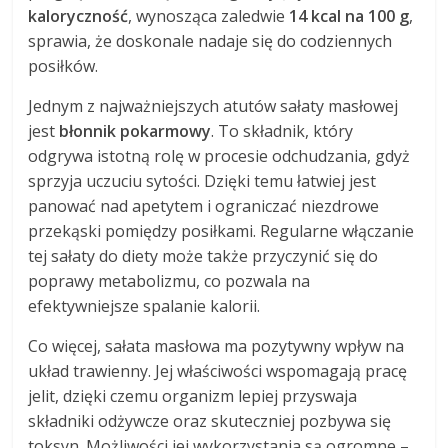
kaloryczność
, wynosząca zaledwie
14 kcal na 100 g
,
sprawia, że doskonale nadaje się do codziennych
posiłków.
Jednym z najważniejszych atutów sałaty masłowej
jest
błonnik pokarmowy
. To składnik, który
odgrywa istotną rolę w procesie odchudzania, gdyż
sprzyja uczuciu sytości. Dzięki temu łatwiej jest
panować nad apetytem i ograniczać niezdrowe
przekąski pomiędzy posiłkami. Regularne włączanie
tej sałaty do diety może także przyczynić się do
poprawy metabolizmu, co pozwala na
efektywniejsze spalanie kalorii.
Co więcej, sałata masłowa ma pozytywny wpływ na
układ trawienny. Jej właściwości wspomagają pracę
jelit, dzięki czemu organizm lepiej przyswaja
składniki odżywcze oraz skuteczniej pozbywa się
toksyn. Możliwości jej wykorzystania są ogromne –