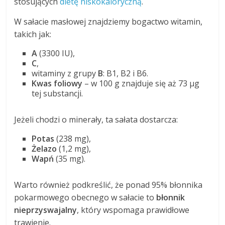
stosujących
dietę niskokaloryczną
.
W sałacie masłowej znajdziemy bogactwo witamin,
takich jak:
A
(3300 IU),
C
,
witaminy z grupy
B
: B1, B2 i B6.
Kwas foliowy
– w 100 g znajduje się aż 73 µg
tej substancji.
Jeżeli chodzi o minerały, ta sałata dostarcza:
Potas
(238 mg),
Żelazo
(1,2 mg),
Wapń
(35 mg).
Warto również podkreślić, że ponad 95% błonnika
pokarmowego obecnego w sałacie to
błonnik
nieprzyswajalny
, który wspomaga prawidłowe
trawienie.