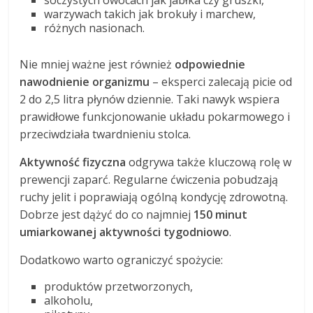
soczystych owocach jak jabłka czy gruszki,
warzywach takich jak brokuły i marchew,
różnych nasionach.
Nie mniej ważne jest również
odpowiednie
nawodnienie organizmu
– eksperci zalecają picie od
2 do 2,5 litra płynów dziennie. Taki nawyk wspiera
prawidłowe funkcjonowanie układu pokarmowego i
przeciwdziała twardnieniu stolca.
Aktywność fizyczna
odgrywa także kluczową rolę w
prewencji zaparć. Regularne ćwiczenia pobudzają
ruchy jelit i poprawiają ogólną kondycję zdrowotną.
Dobrze jest dążyć do co najmniej
150 minut
umiarkowanej aktywności tygodniowo
.
Dodatkowo warto ograniczyć spożycie:
produktów przetworzonych,
alkoholu,