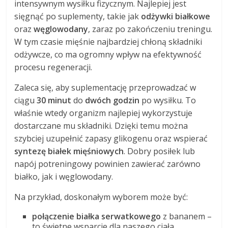
intensywnym wysiłku fizycznym. Najlepiej jest
sięgnąć po suplementy, takie jak
odżywki białkowe
oraz
węglowodany
, zaraz po zakończeniu treningu.
W tym czasie mięśnie najbardziej chłoną składniki
odżywcze, co ma ogromny wpływ na efektywność
procesu regeneracji.
Zaleca się, aby suplementację przeprowadzać w
ciągu
30 minut
do
dwóch godzin
po wysiłku. To
właśnie wtedy organizm najlepiej wykorzystuje
dostarczane mu składniki. Dzięki temu można
szybciej uzupełnić zapasy glikogenu oraz wspierać
syntezę białek mięśniowych
. Dobry posiłek lub
napój potreningowy powinien zawierać zarówno
białko, jak i węglowodany.
Na przykład, doskonałym wyborem może być:
połączenie białka serwatkowego
z bananem –
to świetne wsparcie dla naszego ciała,