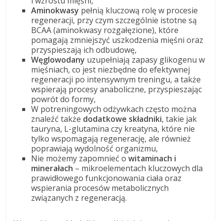
i wzrostu mięśni,
Aminokwasy
pełnią kluczową rolę w procesie
regeneracji, przy czym szczególnie istotne są
BCAA (aminokwasy rozgałęzione), które
pomagają zmniejszyć uszkodzenia mięśni oraz
przyspieszają ich odbudowę,
Węglowodany
uzupełniają zapasy glikogenu w
mięśniach, co jest niezbędne do efektywnej
regeneracji po intensywnym treningu, a także
wspierają procesy anaboliczne, przyspieszając
powrót do formy,
W potreningowych odżywkach często można
znaleźć także
dodatkowe składniki
, takie jak
tauryna, L-glutamina czy kreatyna, które nie
tylko wspomagają regenerację, ale również
poprawiają wydolność organizmu,
Nie możemy zapomnieć o
witaminach i
minerałach
– mikroelementach kluczowych dla
prawidłowego funkcjonowania ciała oraz
wspierania procesów metabolicznych
związanych z regeneracją.