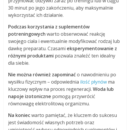
przyjmować odżywki zaraz po treningu lub w ciągu
30 minut po jego zakończeniu, aby maksymalnie
wykorzystać ich działanie.
Podczas korzystania z suplementów
potreningowych
warto obserwować reakcję
swojego ciała i ewentualnie modyfikować rodzaj lub
dawkę preparatu. Czasami
eksperymentowanie z
różnymi produktami
pozwala znaleźć ten idealny
dla siebie.
Nie można również zapominać
o nawodnieniu po
wysiłku fizycznym – odpowiednia
ilość płynów
ma
kluczowy wpływ na proces regeneracji.
Woda lub
napoje izotoniczne
pomogą przywrócić
równowagę elektrolitową organizmu.
Na koniec
warto pamiętać, że kluczem do sukcesu
jest świadomość własnych potrzeb oraz
umiejętność wyboru odpowiednich suplementów i