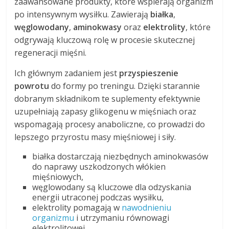
zaawansowane produkty, które wspierają organizm
po intensywnym wysiłku. Zawierają
białka
,
węglowodany
,
aminokwasy
oraz
elektrolity
, które
odgrywają kluczową rolę w procesie skutecznej
regeneracji mięśni.
Ich głównym zadaniem jest
przyspieszenie
powrotu
do formy po treningu. Dzięki starannie
dobranym składnikom te suplementy efektywnie
uzupełniają zapasy glikogenu w mięśniach oraz
wspomagają procesy anaboliczne, co prowadzi do
lepszego przyrostu masy mięśniowej i siły.
białka dostarczają niezbędnych aminokwasów
do naprawy uszkodzonych włókien
mięśniowych,
węglowodany są kluczowe dla odzyskania
energii utraconej podczas wysiłku,
elektrolity pomagają w
nawodnieniu
organizmu
i utrzymaniu równowagi
elektrolitowej.