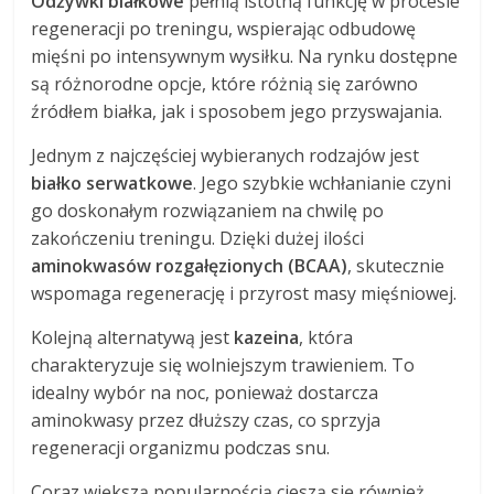
Odżywki białkowe
pełnią istotną funkcję w procesie
regeneracji po treningu, wspierając odbudowę
mięśni po intensywnym wysiłku. Na rynku dostępne
są różnorodne opcje, które różnią się zarówno
źródłem białka, jak i sposobem jego przyswajania.
Jednym z najczęściej wybieranych rodzajów jest
białko serwatkowe
. Jego szybkie wchłanianie czyni
go doskonałym rozwiązaniem na chwilę po
zakończeniu treningu. Dzięki dużej ilości
aminokwasów rozgałęzionych (BCAA)
, skutecznie
wspomaga regenerację i przyrost masy mięśniowej.
Kolejną alternatywą jest
kazeina
, która
charakteryzuje się wolniejszym trawieniem. To
idealny wybór na noc, ponieważ dostarcza
aminokwasy przez dłuższy czas, co sprzyja
regeneracji organizmu podczas snu.
Coraz większą popularnością cieszą się również