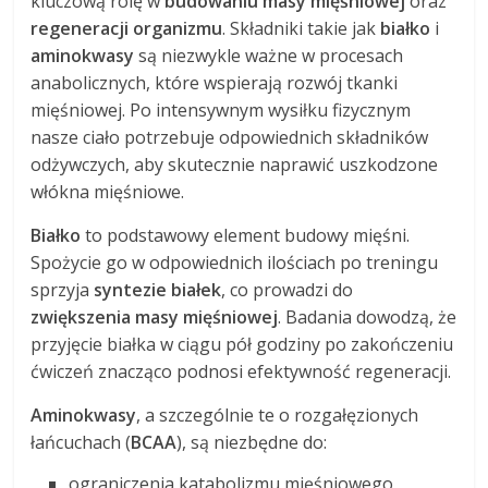
kluczową rolę w
budowaniu masy mięśniowej
oraz
regeneracji organizmu
. Składniki takie jak
białko
i
aminokwasy
są niezwykle ważne w procesach
anabolicznych, które wspierają rozwój tkanki
mięśniowej. Po intensywnym wysiłku fizycznym
nasze ciało potrzebuje odpowiednich składników
odżywczych, aby skutecznie naprawić uszkodzone
włókna mięśniowe.
Białko
to podstawowy element budowy mięśni.
Spożycie go w odpowiednich ilościach po treningu
sprzyja
syntezie białek
, co prowadzi do
zwiększenia masy mięśniowej
. Badania dowodzą, że
przyjęcie białka w ciągu pół godziny po zakończeniu
ćwiczeń znacząco podnosi efektywność regeneracji.
Aminokwasy
, a szczególnie te o rozgałęzionych
łańcuchach (
BCAA
), są niezbędne do:
ograniczenia katabolizmu mięśniowego,