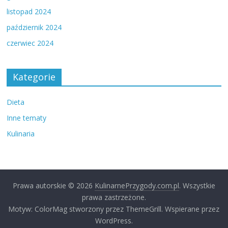
listopad 2024
październik 2024
czerwiec 2024
Kategorie
Dieta
Inne tematy
Kulinaria
Prawa autorskie © 2026
KulinarnePrzygody.com.pl
. Wszystkie
prawa zastrzeżone.
Motyw: ColorMag stworzony przez ThemeGrill. Wspierane przez
WordPress.