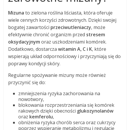
Mizuna
to zielona roślina liściasta, która oferuje
wiele cennych korzyści zdrowotnych. Dzięki swojej
bogatej zawartości
przeciwutleniaczy
, może
efektywnie chronić organizm przed
stresem
oksydacyjnym
oraz uszkodzeniami komórek.
Dodatkowo, dostarcza
witamin A, C i K
, które
wspierają układ odpornościowy i przyczyniają się do
poprawy kondycji skóry.
Regularne spożywanie mizuny może również
przyczynić się do:
zmniejszenia ryzyka zachorowania na
nowotwory,
blokowania rozprzestrzeniania się komórek
rakowych dzięki obecności
glukozynolanów
oraz
kemferolu
,
obniżenia ryzyka chorób serca oraz cukrzycy
poprzez wspieranie metabolizmu i regulację