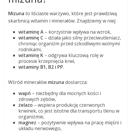
Mizuna
to liściaste warzywo, które jest prawdziwą
skarbnicą witamin i minerałów. Znajdziemy w niej:
witaminę A
– korzystnie wpływa na wzrok,
witaminę C
– działa jako silny przeciwutleniacz,
chroniąc organizm przed szkodliwymi wolnymi
rodnikami,
witaminę K
– odgrywa kluczową rolę w
procesie krzepnięcia krwi,
witaminy B1, B2 i PP
.
Wśród minerałów
mizuna
dostarcza:
wapń
– niezbędny dla mocnych kości i
zdrowych zębów,
żelazo
– wspiera produkcję czerwonych
krwinek, co jest istotne dla transportu tlenu w
organizmie,
magnez
– pozytywnie wpływa na pracę mięśni i
układu nerwowego,