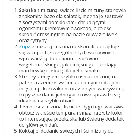
Sałatka z mizuną
: świeże liście mizuny stanowią
znakomitą bazę dla sałatek, można je zestawić
z soczystymi pomidorami, chrupiącymi
ogórkami i kremowym awokado, a całość
skropić dressingiem na bazie oliwy z oliwek
oraz cytryny.
Zupa
z mizuną
: mizuna doskonale odnajduje
się w zupach, szczególnie tych warzywnych,
wprowadź ją do bulionu – zarówno
wegetariańskiego, jak i mięsnego – dodając
marchewkę i cebulę dla pełni smaku.
Stir-fry z mięsem
: szybko usmaż mizunę na
patelni razem ze swoim ulubionym rodzajem
mięsa, np. kurczakiem oraz innymi warzywami,
to pyszne danie jednogarnkowe sprawdzi się
idealnie na szybki obiad!
Tempura z mizuną
: liście i łodygi tego warzywa
obtocz w cieście tempura i smaż na złoty kolor,
to interesująca przekąska lub świetny dodatek
do głównych dań.
Koktajle
: dodanie świeżych liści mizuny do