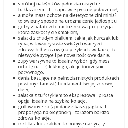
spróbuj naleśników pełnoziarnistych z
bakłażanem – to naprawdę pyszne połączenie!,
a może masz ochotę na dietetyczne cini minis?
to świetny sposób na urozmaicenie jadłospisu!,
gofry z batatów to nietuzinkowa propozycja,
która zaskoczy cię smakiem,
sałatki z chudym białkiem, takie jak kurczak lub
ryba, w towarzystwie świeżych warzyw i
zdrowych tłuszczów (na przykład awokado), to
niezwykle sycące i pełnowartościowe danie,
zupy warzywne to idealny wybór, gdy masz
ochotę na coś lekkiego, ale jednocześnie
pożywnego,
dania bazujące na pełnoziarnistych produktach
powinny stanowić fundament twojej zdrowej
diety,
sałatka z tuńczykiem to ekspresowa i prosta
opcja, idealna na szybką kolację,
grillowany łosoś podany z kaszą jaglaną to
propozycja na elegancką i zarazem bardzo
zdrową kolację,
tortilla z kurczakiem to pomysł na sycący