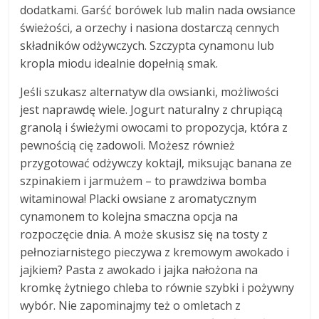
dodatkami. Garść borówek lub malin nada owsiance
świeżości, a orzechy i nasiona dostarczą cennych
składników odżywczych. Szczypta cynamonu lub
kropla miodu idealnie dopełnią smak.
Jeśli szukasz alternatyw dla owsianki, możliwości
jest naprawdę wiele. Jogurt naturalny z chrupiącą
granolą i świeżymi owocami to propozycja, która z
pewnością cię zadowoli. Możesz również
przygotować odżywczy koktajl, miksując banana ze
szpinakiem i jarmużem – to prawdziwa bomba
witaminowa! Placki owsiane z aromatycznym
cynamonem to kolejna smaczna opcja na
rozpoczęcie dnia. A może skusisz się na tosty z
pełnoziarnistego pieczywa z kremowym awokado i
jajkiem? Pasta z awokado i jajka nałożona na
kromkę żytniego chleba to równie szybki i pożywny
wybór. Nie zapominajmy też o omletach z