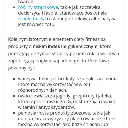
twaróg,
rośliny strączkowe
, takie jak soczewica,
ciecierzyca i fasola, stanowiące doskonałe
źródło białka
roślinnego. Ciekawą alternatywą
jest również tofu.
Kolejnym istotnym elementem diety fitness są
produkty o
niskim indeksie glikemicznym
, które
pomagają utrzymać stabilny poziom cukru we krwi i
zapobiegają nagłym napadom głodu. Podstawą
powinny być:
warzywa, takie jak brokuły, szpinak czy cukinia,
które można wykorzystać w wielu
różnorodnych daniach,
owoce, zwłaszcza jagody, grejpfruty i jabłka,
które oprócz niskiego IG, dostarczają również
witamin i antyoksydantów,
pełnoziarniste produkty zbożowe, takie jak
quinoa, brązowy ryż czy płatki owsiane, które
można wykorzystać jako bazę śniadań lub