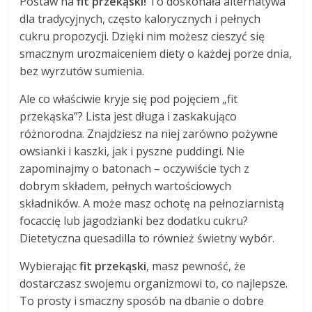
Postaw na
fit przekąski!
To doskonała alternatywa
dla tradycyjnych, często kalorycznych i pełnych
cukru propozycji. Dzięki nim możesz cieszyć się
smacznym urozmaiceniem diety o każdej porze dnia,
bez wyrzutów sumienia.
Ale co właściwie kryje się pod pojęciem „fit
przekąska”? Lista jest długa i zaskakująco
różnorodna. Znajdziesz na niej zarówno pożywne
owsianki i kaszki, jak i pyszne puddingi. Nie
zapominajmy o batonach – oczywiście tych z
dobrym składem, pełnych wartościowych
składników. A może masz ochotę na pełnoziarnistą
focaccię lub jagodzianki bez dodatku cukru?
Dietetyczna quesadilla to również świetny wybór.
Wybierając
fit przekąski
, masz pewność, że
dostarczasz swojemu organizmowi to, co najlepsze.
To prosty i smaczny sposób na dbanie o dobre