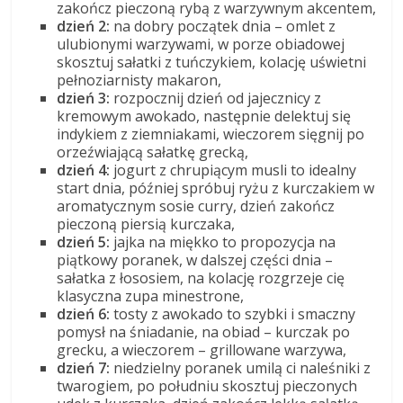
zakończ pieczoną rybą z warzywnym akcentem,
dzień 2:
na dobry początek dnia – omlet z
ulubionymi warzywami, w porze obiadowej
skosztuj sałatki z tuńczykiem, kolację uświetni
pełnoziarnisty makaron,
dzień 3:
rozpocznij dzień od jajecznicy z
kremowym awokado, następnie delektuj się
indykiem z ziemniakami, wieczorem sięgnij po
orzeźwiającą sałatkę grecką,
dzień 4:
jogurt z chrupiącym musli to idealny
start dnia, później spróbuj ryżu z kurczakiem w
aromatycznym sosie curry, dzień zakończ
pieczoną piersią kurczaka,
dzień 5:
jajka na miękko to propozycja na
piątkowy poranek, w dalszej części dnia –
sałatka z łososiem, na kolację rozgrzeje cię
klasyczna zupa minestrone,
dzień 6:
tosty z awokado to szybki i smaczny
pomysł na śniadanie, na obiad – kurczak po
grecku, a wieczorem – grillowane warzywa,
dzień 7:
niedzielny poranek umilą ci naleśniki z
twarogiem, po południu skosztuj pieczonych