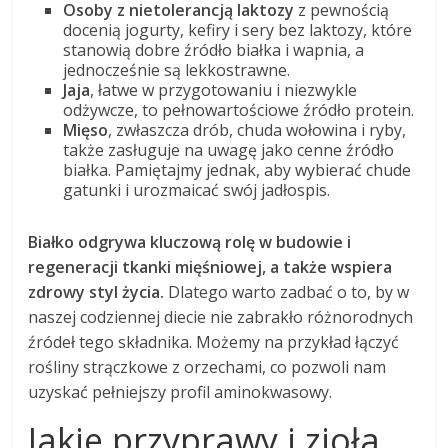
Osoby z nietolerancją laktozy
z pewnością
docenią jogurty, kefiry i sery bez laktozy, które
stanowią dobre źródło białka i wapnia, a
jednocześnie są lekkostrawne.
Jaja
, łatwe w przygotowaniu i niezwykle
odżywcze, to pełnowartościowe źródło protein.
Mięso
, zwłaszcza drób, chuda wołowina i ryby,
także zasługuje na uwagę jako cenne źródło
białka. Pamiętajmy jednak, aby wybierać chude
gatunki i urozmaicać swój jadłospis.
Białko odgrywa kluczową rolę w budowie i
regeneracji tkanki mięśniowej, a także wspiera
zdrowy styl życia.
Dlatego warto zadbać o to, by w
naszej codziennej diecie nie zabrakło różnorodnych
źródeł tego składnika. Możemy na przykład łączyć
rośliny strączkowe z orzechami, co pozwoli nam
uzyskać pełniejszy profil aminokwasowy.
Jakie przyprawy i zioła