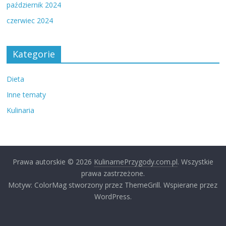
październik 2024
czerwiec 2024
Kategorie
Dieta
Inne tematy
Kulinaria
Prawa autorskie © 2026
KulinarnePrzygody.com.pl
. Wszystkie
prawa zastrzeżone.
Motyw: ColorMag stworzony przez ThemeGrill. Wspierane przez
WordPress.