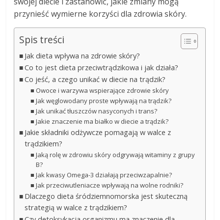
swojej diecie i zastanowić, jakie zmiany mogą
przynieść wymierne korzyści dla zdrowia skóry.
Spis treści
Jak dieta wpływa na zdrowie skóry?
Co to jest dieta przeciwtrądzikowa i jak działa?
Co jeść, a czego unikać w diecie na trądzik?
Owoce i warzywa wspierające zdrowie skóry
Jak węglowodany proste wpływają na trądzik?
Jak unikać tłuszczów nasyconych i trans?
Jakie znaczenie ma białko w diecie a trądzik?
Jakie składniki odżywcze pomagają w walce z
trądzikiem?
Jaką rolę w zdrowiu skóry odgrywają witaminy z grupy
B?
Jak kwasy Omega-3 działają przeciwzapalnie?
Jak przeciwutleniacze wpływają na wolne rodniki?
Dlaczego dieta śródziemnomorska jest skuteczną
strategią w walce z trądzikiem?
Czy detoksykacja organizmu ma znaczenie dla