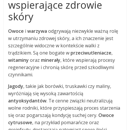
wspierające zdrowie
skóry
Owoce
i
warzywa
odgrywają niezwykle ważną rolę
w utrzymaniu zdrowej skóry, a ich znaczenie jest
szczególnie widoczne w kontekście walki z
trądzikiem. Są one bogate w
przeciwutleniacze
,
witaminy
oraz
minerały
, które wspierają procesy
regeneracyjne i chronią skórę przed szkodliwymi
czynnikami.
Jagody
, takie jak borówki, truskawki czy maliny,
wyróżniają się wysoką zawartością
antyoksydantów
. Te cenne związki neutralizują
wolne rodniki, które przyspieszają proces starzenia
się oraz pogarszają kondycję suchej cery.
Owoce
cytrusowe
, na przykład pomarańcze oraz
grejpfruty, dostarczają natomiast spore ilości