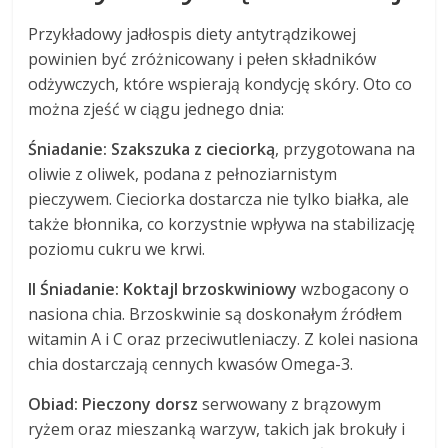
Przykładowy jadłospis diety antytrądzikowej
powinien być zróżnicowany i pełen składników
odżywczych, które wspierają kondycję skóry. Oto co
można zjeść w ciągu jednego dnia:
Śniadanie:
Szakszuka z cieciorką
, przygotowana na
oliwie z oliwek, podana z pełnoziarnistym
pieczywem. Cieciorka dostarcza nie tylko białka, ale
także błonnika, co korzystnie wpływa na stabilizację
poziomu cukru we krwi.
II Śniadanie:
Koktajl brzoskwiniowy
wzbogacony o
nasiona chia. Brzoskwinie są doskonałym źródłem
witamin A i C oraz przeciwutleniaczy. Z kolei nasiona
chia dostarczają cennych kwasów Omega-3.
Obiad:
Pieczony dorsz
serwowany z brązowym
ryżem oraz mieszanką warzyw, takich jak brokuły i