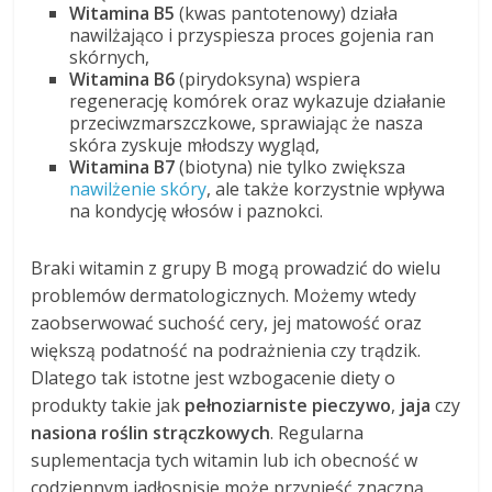
Witamina B5
(kwas pantotenowy) działa
nawilżająco i przyspiesza proces gojenia ran
skórnych,
Witamina B6
(pirydoksyna) wspiera
regenerację komórek oraz wykazuje działanie
przeciwzmarszczkowe, sprawiając że nasza
skóra zyskuje młodszy wygląd,
Witamina B7
(biotyna) nie tylko zwiększa
nawilżenie skóry
, ale także korzystnie wpływa
na kondycję włosów i paznokci.
Braki witamin z grupy B mogą prowadzić do wielu
problemów dermatologicznych. Możemy wtedy
zaobserwować suchość cery, jej matowość oraz
większą podatność na podrażnienia czy trądzik.
Dlatego tak istotne jest wzbogacenie diety o
produkty takie jak
pełnoziarniste pieczywo
,
jaja
czy
nasiona roślin strączkowych
. Regularna
suplementacja tych witamin lub ich obecność w
codziennym jadłospisie może przynieść znaczną