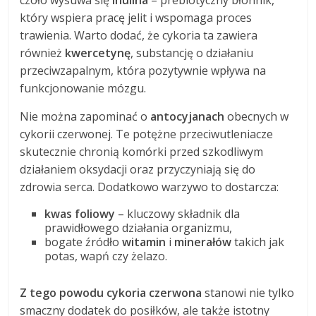
czoło wysuwa się
inulina
– prebiotyczny błonnik,
który wspiera pracę jelit i wspomaga proces
trawienia. Warto dodać, że cykoria ta zawiera
również
kwercetynę
, substancję o działaniu
przeciwzapalnym, która pozytywnie wpływa na
funkcjonowanie mózgu.
Nie można zapominać o
antocyjanach
obecnych w
cykorii czerwonej. Te potężne przeciwutleniacze
skutecznie chronią komórki przed szkodliwym
działaniem oksydacji oraz przyczyniają się do
zdrowia serca. Dodatkowo warzywo to dostarcza:
kwas foliowy
– kluczowy składnik dla
prawidłowego działania organizmu,
bogate źródło
witamin
i
minerałów
takich jak
potas, wapń czy żelazo.
Z tego powodu cykoria czerwona
stanowi nie tylko
smaczny dodatek do posiłków, ale także istotny