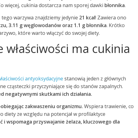
 więcej, cukinia dostarcza nam sporej dawki
błonnika
.
h
tego warzywa znajdziemy jedynie
21 kcal
! Zawiera ono
szczu, 3.11 g węglowodanów oraz 1.1 g błonnika
. Krótko
arzywo, które warto włączyć do swojej diety.
 właściwości ma cukinia
łaściwości antyoksydacyjne
stanowią jeden z głównych
lne cząsteczki przyczyniające się do stanów zapalnych.
d negatywnymi skutkami ich działania.
zapobiegając zakwaszeniu organizmu.
Wspiera trawienie, co
 diety ze względu na potencjał w profilaktyce
 i wspomaga przyswajanie żelaza, kluczowego dla