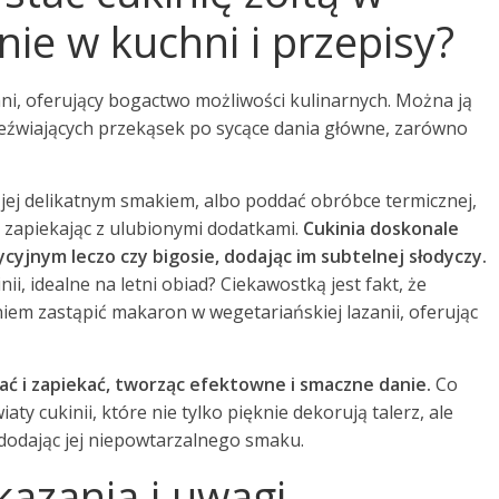
nie w kuchni i przepisy?
ni, oferujący bogactwo możliwości kulinarnych. Można ją
zeźwiających przekąsek po sycące dania główne, zarówno
 jej delikatnym smakiem, albo poddać obróbce termicznej,
eż zapiekając z ulubionymi dodatkami.
Cukinia doskonale
adycyjnym leczo czy bigosie, dodając im subtelnej słodyczy.
nii, idealne na letni obiad? Ciekawostką jest fakt, że
em zastąpić makaron w wegetariańskiej lazanii, oferując
ować i zapiekać, tworząc efektowne i smaczne danie.
Co
aty cukinii, które nie tylko pięknie dekorują talerz, ale
dodając jej niepowtarzalnego smaku.
kazania i uwagi