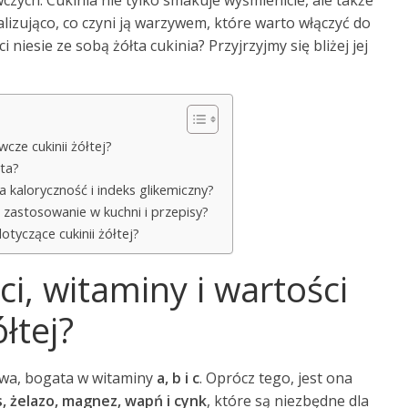
ych. Cukinia nie tylko smakuje wyśmienicie, ale także
izująco, co czyni ją warzywem, które warto włączyć do
 niesie ze sobą żółta cukinia? Przyjrzyjmy się bliżej jej
cze cukinii żółtej?
łta?
a kaloryczność i indeks glikemiczny?
– zastosowanie w kuchni i przepisy?
tyczące cukinii żółtej?
i, witaminy i wartości
łtej?
owa, bogata w witaminy
a, b i c
. Oprócz tego, jest ona
, żelazo, magnez, wapń i cynk
, które są niezbędne dla