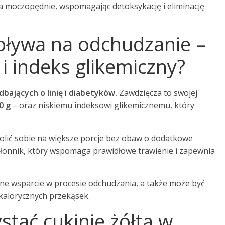
a moczopędnie, wspomagając detoksykację i eliminację
wpływa na odchudzanie –
 i indeks glikemiczny?
dbających o linię i diabetyków.
Zawdzięcza to swojej
0 g
– oraz niskiemu indeksowi glikemicznemu, który
wolić sobie na większe porcje bez obaw o dodatkowe
 błonnik, który wspomaga prawidłowe trawienie i zapewnia
nne wsparcie w procesie odchudzania, a także może być
kalorycznych przekąsek.
tać cukinię żółtą w