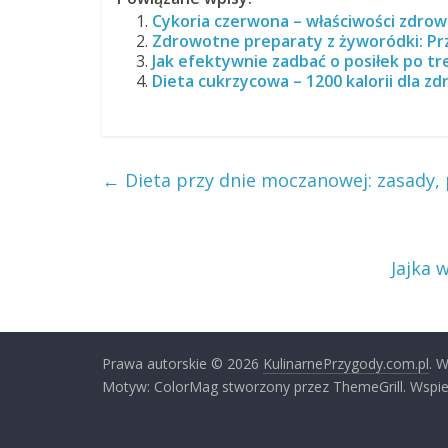
Cykoria czerwona – właściwości zdro
Zdrowotne preparaty z żyworódki: Prz
Jak efektywnie zadbać o posiłek po t
Dieta cukrzycowa – 1200 kalorii dla zdr
←
Dieta przy dnie moczanowej: zasady, 
Jajka 
Prawa autorskie © 2026
KulinarnePrzygody.com.pl
. 
Motyw: ColorMag stworzony przez ThemeGrill. Wspie