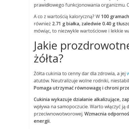
prawidłowego funkcjonowania organizmu. Co
A co z wartością kaloryczną? W
100 gramac
również
2.71 g białka, zaledwie 0.40 g tłu
mówiąc, to niezwykle wartościowe i lekkie w
Jakie prozdrowotne
żółta?
Żółta cukinia to cenny dar dla zdrowia, a jej
w
atutów. Neutralizuje wolne rodniki, niestabi
Pomaga utrzymać równowagę i chroni prze
Cukinia wykazuje działanie alkalizujące, 
wpływa na samopoczucie. Warto włączyć ją do
przeciwnowotworowej.
Wzmacnia odporność
energii.