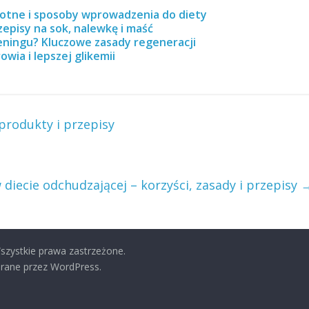
wotne i sposoby wprowadzenia do diety
episy na sok, nalewkę i maść
reningu? Kluczowe zasady regeneracji
owia i lepszej glikemii
produkty i przepisy
w diecie odchudzającej – korzyści, zasady i przepisy
Wszystkie prawa zastrzeżone.
rane przez WordPress.