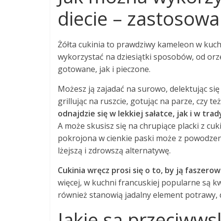
diecie – zastosowa
Żółta cukinia to prawdziwy kameleon w kuch
wykorzystać na dziesiątki sposobów, od or
gotowane, jak i pieczone.
Możesz ją zajadać na surowo, delektując się
grillując na ruszcie, gotując na parze, czy t
odnajdzie się w lekkiej sałatce, jak i w tr
A może skusisz się na chrupiące placki z cuki
pokrojona w cienkie paski może z powodzeni
lżejszą i zdrowszą alternatywę.
Cukinia wręcz prosi się o to, by ją faszer
więcej, w kuchni francuskiej popularne są kwi
również stanowią jadalny element potrawy, 
Jakie są przeciwws