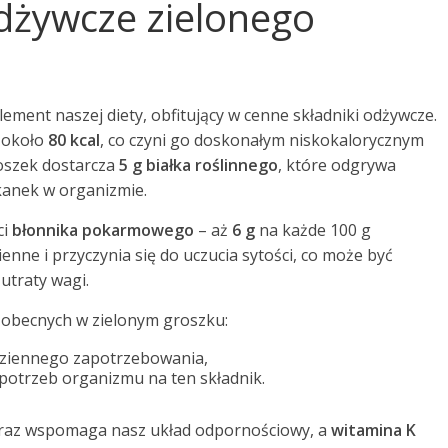
odżywcze zielonego
ement naszej diety, obfitujący w cenne składniki odżywcze.
ę około
80 kcal
, co czyni go doskonałym niskokalorycznym
roszek dostarcza
5 g białka roślinnego
, które odgrywa
kanek w organizmie.
ci
błonnika pokarmowego
– aż
6 g
na każde 100 g
enne i przyczynia się do uczucia sytości, co może być
utraty wagi.
obecnych w zielonym groszku:
dziennego zapotrzebowania,
potrzeb organizmu na ten składnik.
 oraz wspomaga nasz układ odpornościowy, a
witamina K