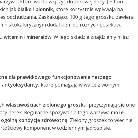
rzywo, które warto włączyć do zdrowej diety. Jest on
kich jak
białko
i
błonnik
, które korzystnie wpływają na
s odchudzania. Zaskakująco, 100 g tego groszku zawiera
ym niskokalorycznym dodatkiem do różnych posiłków.
lu
witamin
i
minerałów
. W jego składzie znajdziemy m.in.:
otne dla prawidłowego funkcjonowania naszego
a
antyoksydanty
, które pomagają w walce z wolnymi
h właściwościach zielonego groszku
; przyczyniają się one
racy nerek. Regularne spożywanie tego warzywa
może
 ogólną kondycję zdrowotną.
Zielony groszek to więc nie
artościowy komponent w codziennym jadłospisie.