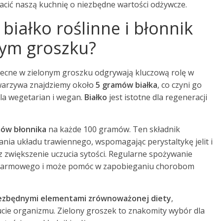
gacić naszą kuchnię o niezbędne wartości odżywcze.
białko roślinne i błonnik
ym groszku?
ecne w zielonym groszku odgrywają kluczową rolę w
warzywa znajdziemy około
5 gramów białka
, co czyni go
la wegetarian i wegan.
Białko
jest istotne dla regeneracji
ów błonnika
na każde 100 gramów. Ten składnik
nia układu trawiennego, wspomagając perystaltykę jelit i
 zwiększenie uczucia sytości. Regularne spożywanie
 pokarmowego i może pomóc w zapobieganiu chorobom
 niezbędnymi elementami zrównoważonej diety
,
ie organizmu. Zielony groszek to znakomity wybór dla