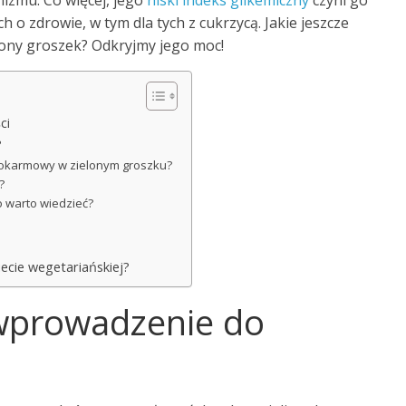
izmu. Co więcej, jego
niski indeks glikemiczny
czyni go
h o zdrowie, w tym dla tych z cukrzycą. Jakie jeszcze
lony groszek? Odkryjmy jego moc!
ci
?
k pokarmowy w zielonym groszku?
?
o warto wiedzieć?
iecie wegetariańskiej?
 wprowadzenie do