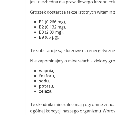
jest niezbędna dla prawidłowego krzepnięcia
Groszek dostarcza także istotnych witamin z
B1
(0,266 mg),
B2
(0,132 mg),
B3
(2,09 mg),
B9
(65 µg).
Te substancje są kluczowe dla energetyczn
Nie zapominajmy o minerałach – zielony gro
wapnia
,
fosforu
,
sodu
,
potasu
,
żelaza
.
Te składniki mineralne mają ogromne znacz
ogólnej kondycji naszego organizmu. Wprow