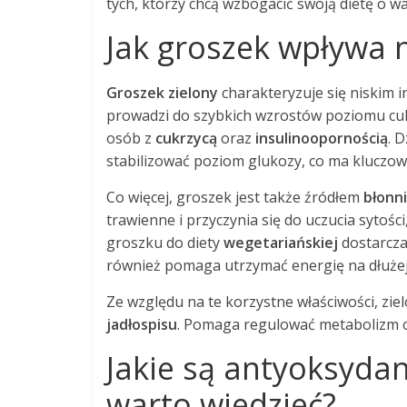
tych, którzy chcą wzbogacić swoją dietę o w
Jak groszek wpływa n
Groszek zielony
charakteryzuje się niskim i
prowadzi do szybkich wzrostów poziomu cukr
osób z
cukrzycą
oraz
insulinoopornością
. 
stabilizować poziom glukozy, co ma kluczow
Co więcej, groszek jest także źródłem
błonn
trawienne i przyczynia się do uczucia sytości
groszku do diety
wegetariańskiej
dostarcza
również pomaga utrzymać energię na dłużej
Ze względu na te korzystne właściwości, zi
jadłospisu
. Pomaga regulować metabolizm o
Jakie są antyoksydan
warto wiedzieć?