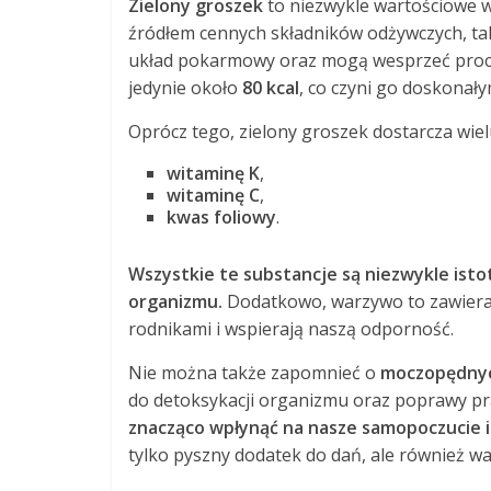
Zielony groszek
to niezwykle wartościowe wa
źródłem cennych składników odżywczych, ta
układ pokarmowy oraz mogą wesprzeć proce
jedynie około
80 kcal
, co czyni go doskonał
Oprócz tego, zielony groszek dostarcza wie
witaminę K
,
witaminę C
,
kwas foliowy
.
Wszystkie te substancje są niezwykle ist
organizmu.
Dodatkowo, warzywo to zawier
rodnikami i wspierają naszą odporność.
Nie można także zapomnieć o
moczopędnyc
do detoksykacji organizmu oraz poprawy p
znacząco wpłynąć na nasze samopoczucie i
tylko pyszny dodatek do dań, ale również w