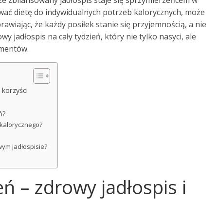
ze zbilansowany jadłospis staje się sprzymierzeńcem w
wać dietę do indywidualnych potrzeb kalorycznych, może
awiając, że każdy posiłek stanie się przyjemnością, a nie
 jadłospis na cały tydzień, który nie tylko nasyci, ale
ymentów.
 korzyści
ń?
 kalorycznego?
wym jadłospisie?
eń – zdrowy jadłospis i