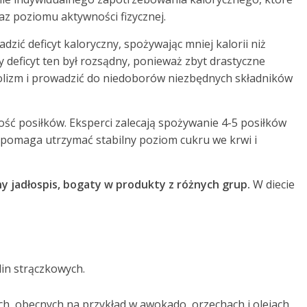
raz poziomu aktywności fizycznej.
zić deficyt kaloryczny, spożywając mniej kalorii niż
 deficyt ten był rozsądny, ponieważ zbyt drastyczne
olizm i prowadzić do niedoborów niezbędnych składników
ść posiłków. Eksperci zalecają spożywanie 4-5 posiłków
 pomaga utrzymać stabilny poziom cukru we krwi i
y jadłospis, bogaty w produkty z różnych grup.
W diecie
ślin strączkowych.
h, obecnych na przykład w awokado, orzechach i olejach