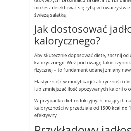
odżywczych.
Urozmaicona dieta to fundame
możesz delektować się rybą w towarzystwie
świeżą sałatką.
Jak dostosować jadł
kalorycznego?
Aby skutecznie dopasować dietę, zacznij o
kalorycznego
. Weź pod uwagę takie czynnik
fizycznej – to fundament udanej zmiany na
Elastyczność w modyfikacji kaloryczności die
lub zmniejszać ilość spożywanych kalorii o 
W przypadku diet redukcyjnych, mających na
kaloryczności w przedziale od
1500 kcal do 
efektywny.
Przykładowy jadłos