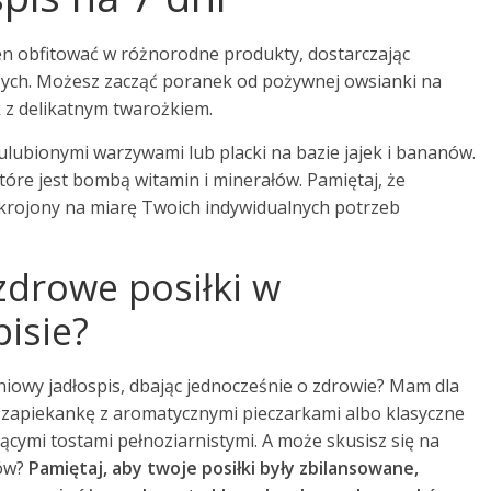
en obfitować w różnorodne produkty, dostarczając
ych. Możesz zacząć poranek od pożywnej owsianki na
 z delikatnym twarożkiem.
 ulubionymi warzywami lub placki na bazie jajek i bananów.
tóre jest bombą witamin i minerałów. Pamiętaj, że
krojony na miarę Twoich indywidualnych potrzeb
 zdrowe posiłki w
isie?
niowy jadłospis, dbając jednocześnie o zdrowie? Mam dla
ad zapiekankę z aromatycznymi pieczarkami albo klasyczne
ącymi tostami pełnoziarnistymi. A może skusisz się na
hów?
Pamiętaj, aby twoje posiłki były zbilansowane,