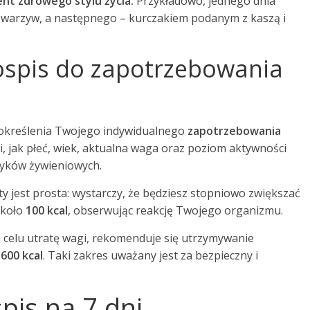
nt zdrowego stylu życia.
Przykładowo, jednego dnia
 warzyw, a następnego – kurczakiem podanym z kaszą i
ospis do zapotrzebowania
d określenia Twojego indywidualnego
zapotrzebowania
i, jak płeć, wiek, aktualna waga oraz poziom aktywności
wyków żywieniowych.
ty jest prosta: wystarczy, że będziesz stopniowo zwiększać
około
100 kcal
, obserwując reakcję Twojego organizmu.
 celu utratę wagi, rekomenduje się utrzymywanie
1600 kcal
. Taki zakres uważany jest za bezpieczny i
pis na 7 dni