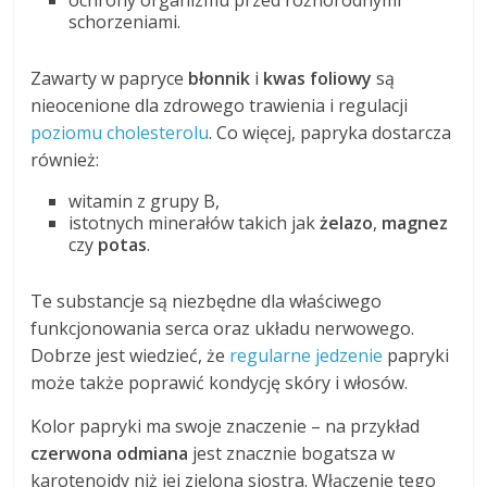
ochrony organizmu przed różnorodnymi
schorzeniami.
Zawarty w papryce
błonnik
i
kwas foliowy
są
nieocenione dla zdrowego trawienia i regulacji
poziomu cholesterolu
. Co więcej, papryka dostarcza
również:
witamin z grupy B,
istotnych minerałów takich jak
żelazo
,
magnez
czy
potas
.
Te substancje są niezbędne dla właściwego
funkcjonowania serca oraz układu nerwowego.
Dobrze jest wiedzieć, że
regularne jedzenie
papryki
może także poprawić kondycję skóry i włosów.
Kolor papryki ma swoje znaczenie – na przykład
czerwona odmiana
jest znacznie bogatsza w
karotenoidy niż jej zielona siostra. Włączenie tego