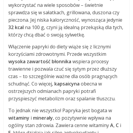
wykorzystać na wiele sposobów – świetnie
sprawdza się w sałatkach, grillowana, duszona czy
pieczona. Jej niska kaloryczność, wynosząca jedynie
32 kcal
na 100 g, czyni ją idealną przekąską dla tych,
którzy chcą dbać o swoją sylwetkę.
Włączenie papryki do diety wiąże się z licznymi
korzyściami zdrowotnymi. Przede wszystkim
wysoka zawartość błonnika
wspiera procesy
trawienne i pozwala czuć się sytym przez dłuższy
czas – to szczególnie ważne dla osób pragnących
schudnąć. Co więcej,
kapsaicyna
obecna w
ostrzejszych odmianach papryki potrafi
przyspieszyć metabolizm oraz spalanie tłuszczu.
To jednak nie wszystko! Papryka jest bogata w
witaminy
i
minerały
, co pozytywnie wpływa na
ogólny stan zdrowia. Zawiera cenne witaminy
A
,
C
i
E
, które działają jak silne antyoksydanty i