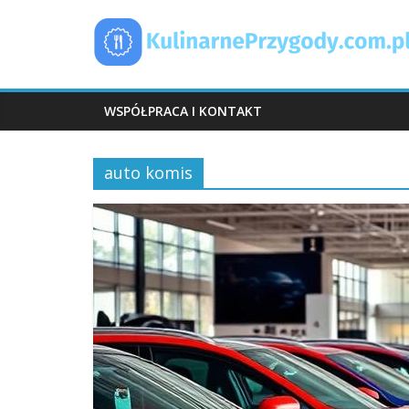
Skip
KulinarnePrzyg
to
content
WSPÓŁPRACA I KONTAKT
auto komis