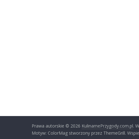
Prawa autorskie © 2026
KulinarnePrzygody.com.pl
. 
Motyw: ColorMag stworzony przez ThemeGrill. Wspie