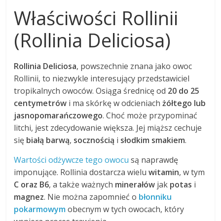
Właściwości Rollinii
(Rollinia Deliciosa)
Rollinia Deliciosa
, powszechnie znana jako owoc
Rollinii, to niezwykle interesujący przedstawiciel
tropikalnych owoców. Osiąga średnicę od
20 do 25
centymetrów
i ma skórkę w odcieniach
żółtego lub
jasnopomarańczowego
. Choć może przypominać
litchi, jest zdecydowanie większa. Jej miąższ cechuje
się
białą barwą
,
socznością
i
słodkim smakiem
.
Wartości odżywcze tego owocu
są naprawdę
imponujące. Rollinia dostarcza wielu
witamin
, w tym
C oraz B6
, a także ważnych
minerałów
jak
potas
i
magnez
. Nie można zapomnieć o
błonniku
pokarmowym
obecnym w tych owocach, który