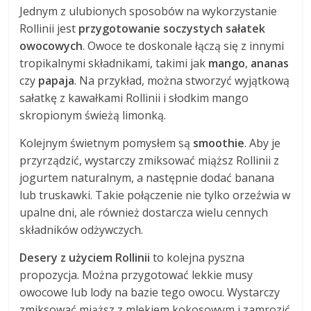
Jednym z ulubionych sposobów na wykorzystanie
Rollinii jest
przygotowanie soczystych sałatek
owocowych
. Owoce te doskonale łączą się z innymi
tropikalnymi składnikami, takimi jak
mango
,
ananas
czy
papaja
. Na przykład, można stworzyć wyjątkową
sałatkę z kawałkami Rollinii i słodkim mango
skropionym świeżą limonką.
Kolejnym świetnym pomysłem są
smoothie
. Aby je
przyrządzić, wystarczy zmiksować miąższ Rollinii z
jogurtem naturalnym, a następnie dodać banana
lub truskawki. Takie połączenie nie tylko orzeźwia w
upalne dni, ale również dostarcza wielu cennych
składników odżywczych.
Desery z użyciem Rollinii
to kolejna pyszna
propozycja. Można przygotować lekkie musy
owocowe lub lody na bazie tego owocu. Wystarczy
zmiksować miąższ z mlekiem kokosowym i zamrozić