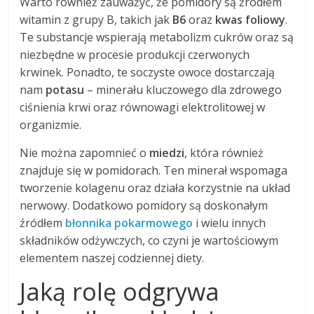
Warto również zauważyć, że pomidory są źródłem
witamin z grupy B, takich jak
B6
oraz
kwas foliowy
.
Te substancje wspierają metabolizm cukrów oraz są
niezbędne w procesie produkcji czerwonych
krwinek. Ponadto, te soczyste owoce dostarczają
nam
potasu
– minerału kluczowego dla zdrowego
ciśnienia krwi oraz równowagi elektrolitowej w
organizmie.
Nie można zapomnieć o
miedzi
, która również
znajduje się w pomidorach. Ten minerał wspomaga
tworzenie kolagenu oraz działa korzystnie na układ
nerwowy. Dodatkowo pomidory są doskonałym
źródłem
błonnika pokarmowego
i wielu innych
składników odżywczych, co czyni je wartościowym
elementem naszej codziennej diety.
Jaką rolę odgrywa