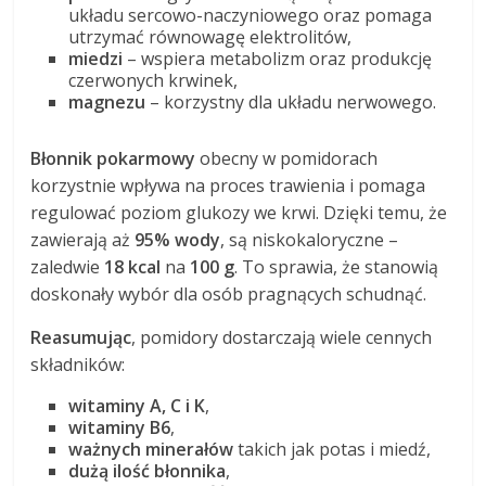
układu sercowo-naczyniowego oraz pomaga
utrzymać równowagę elektrolitów,
miedzi
– wspiera metabolizm oraz produkcję
czerwonych krwinek,
magnezu
– korzystny dla układu nerwowego.
Błonnik pokarmowy
obecny w pomidorach
korzystnie wpływa na proces trawienia i pomaga
regulować poziom glukozy we krwi. Dzięki temu, że
zawierają aż
95% wody
, są niskokaloryczne –
zaledwie
18 kcal
na
100 g
. To sprawia, że stanowią
doskonały wybór dla osób pragnących schudnąć.
Reasumując
, pomidory dostarczają wiele cennych
składników:
witaminy A, C i K
,
witaminy B6
,
ważnych minerałów
takich jak potas i miedź,
dużą ilość błonnika
,