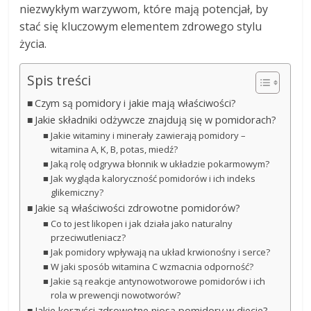
niezwykłym warzywom, które mają potencjał, by
stać się kluczowym elementem zdrowego stylu
życia.
Spis treści
Czym są pomidory i jakie mają właściwości?
Jakie składniki odżywcze znajdują się w pomidorach?
Jakie witaminy i minerały zawierają pomidory –
witamina A, K, B, potas, miedź?
Jaką rolę odgrywa błonnik w układzie pokarmowym?
Jak wygląda kaloryczność pomidorów i ich indeks
glikemiczny?
Jakie są właściwości zdrowotne pomidorów?
Co to jest likopen i jak działa jako naturalny
przeciwutleniacz?
Jak pomidory wpływają na układ krwionośny i serce?
W jaki sposób witamina C wzmacnia odporność?
Jakie są reakcje antynowotworowe pomidorów i ich
rola w prewencji nowotworów?
Jakie korzyści zdrowotne niosą pomidory w diecie?