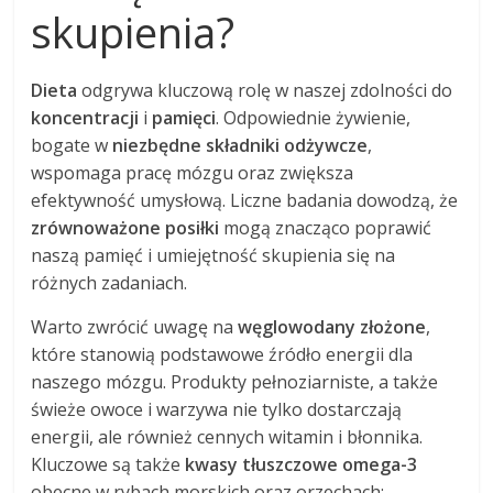
skupienia?
Dieta
odgrywa kluczową rolę w naszej zdolności do
koncentracji
i
pamięci
. Odpowiednie żywienie,
bogate w
niezbędne składniki odżywcze
,
wspomaga pracę mózgu oraz zwiększa
efektywność umysłową. Liczne badania dowodzą, że
zrównoważone posiłki
mogą znacząco poprawić
naszą pamięć i umiejętność skupienia się na
różnych zadaniach.
Warto zwrócić uwagę na
węglowodany złożone
,
które stanowią podstawowe źródło energii dla
naszego mózgu. Produkty pełnoziarniste, a także
świeże owoce i warzywa nie tylko dostarczają
energii, ale również cennych witamin i błonnika.
Kluczowe są także
kwasy tłuszczowe omega-3
obecne w rybach morskich oraz orzechach;