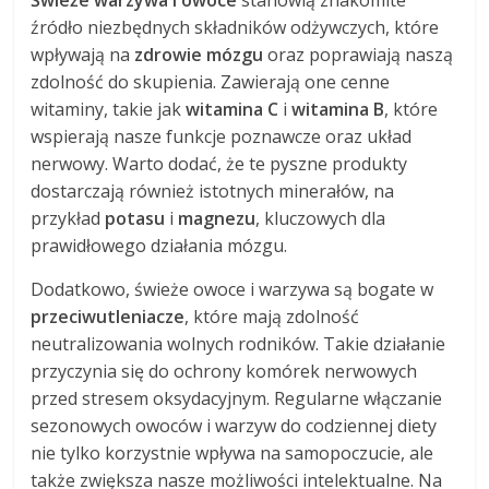
Świeże warzywa i owoce
stanowią znakomite
źródło niezbędnych składników odżywczych, które
wpływają na
zdrowie mózgu
oraz poprawiają naszą
zdolność do skupienia. Zawierają one cenne
witaminy, takie jak
witamina C
i
witamina B
, które
wspierają nasze funkcje poznawcze oraz układ
nerwowy. Warto dodać, że te pyszne produkty
dostarczają również istotnych minerałów, na
przykład
potasu
i
magnezu
, kluczowych dla
prawidłowego działania mózgu.
Dodatkowo, świeże owoce i warzywa są bogate w
przeciwutleniacze
, które mają zdolność
neutralizowania wolnych rodników. Takie działanie
przyczynia się do ochrony komórek nerwowych
przed stresem oksydacyjnym. Regularne włączanie
sezonowych owoców i warzyw do codziennej diety
nie tylko korzystnie wpływa na samopoczucie, ale
także zwiększa nasze możliwości intelektualne. Na