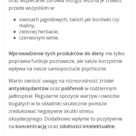
oraz wspieranie zdrowia mózgu. Można je znaleźć
przede wszystkim w:
owocach jagodowych, takich jak borówki czy
maliny,
zielonej herbacie,
czerwonym winie.
Wprowadzenie tych produktów do diety
nie tylko
poprawia funkcje poznawcze, ale także korzystnie
wpływa na nasze samopoczucie psychiczne.
Warto zwrócić uwagę na różnorodność źródeł
antyoksydantów
oraz
polifenoli
w codziennym
jadłospisie. Regularne spożycie warzyw i owoców
bogatych w te składniki skutecznie pomoże
zredukować negatywne skutki stresu
oksydacyjnego. Dodatkowo wpłynie to pozytywnie
na
koncentrację
oraz
zdolności intelektualne
.