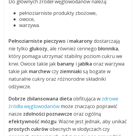
Do głównych źródeł węglowodanów należą:
pełnoziarniste produkty zbożowe,
owoce,
warzywa.
Pełnoziarniste pieczywo
i
makarony
dostarczają
nie tylko
glukozy
, ale również cennego
błonnika
,
który pomaga utrzymać stabilny poziom cukru we
krwi. Owoce takie jak
banany
i
jabłka
oraz warzywa
takie jak
marchew
czy
ziemniaki
są bogate w
naturalne cukry oraz różnorodne składniki
odżywcze.
Dobrze zbilansowana dieta
obfitująca w
zdrowe
źródła węglowodanów
może znacząco poprawić
nasze
zdolności poznawcze
oraz ogólną
efektywność mózgu
. Ważne jest jednak, aby unikać
prostych cukrów
obecnych w słodyczach czy