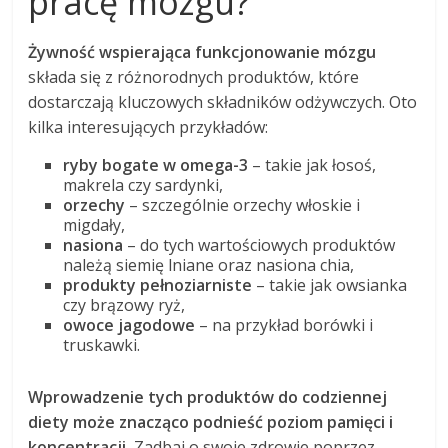
pracę mózgu?
Żywność wspierająca funkcjonowanie mózgu
składa się z różnorodnych produktów, które
dostarczają kluczowych składników odżywczych. Oto
kilka interesujących przykładów:
ryby bogate w omega-3
– takie jak łosoś,
makrela czy sardynki,
orzechy
– szczególnie orzechy włoskie i
migdały,
nasiona
– do tych wartościowych produktów
należą siemię lniane oraz nasiona chia,
produkty pełnoziarniste
– takie jak owsianka
czy brązowy ryż,
owoce jagodowe
– na przykład borówki i
truskawki.
Wprowadzenie tych produktów do codziennej
diety może znacząco podnieść poziom pamięci i
koncentracji.
Zadbaj o swoje zdrowie poprzez