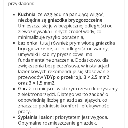
przykładom:
Kuchnia:
ze względu na panującą wilgoć,
niezbędne są
gniazdka bryzgoszczelne
.
Umieszcza się je w bezpiecznej odległości od
zlewozmywaka i innych źródeł wody, co
minimalizuje ryzyko porażenia,
Łazienka:
tutaj również prym wiodą
gniazdka
bryzgoszczelne
, a ich odległość od wanny,
umywalki i kabiny prysznicowej ma
fundamentalne znaczenie. Dodatkowo, dla
zwiększenia bezpieczeństwa, w instalacjach
łazienkowych rekomenduje się stosowanie
przewodów
YDYp o przekroju 3 × 2,5 mm2
oraz 3 × 1,5 mm2
,
Garaż:
to miejsce, w którym często korzystamy
z elektronarzędzi. Dlatego warto zadbać o
odpowiednią liczbę gniazd zasilających, co
znacząco podniesie komfort i efektywność
pracy,
Sypialnia i salon:
priorytetem jest wygoda.
Optymalne rozmieszczenie gniazdek,