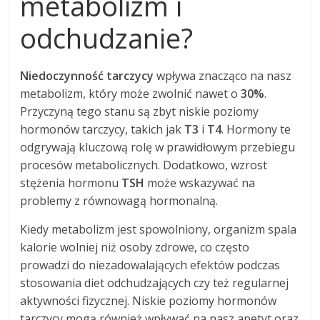
metabolizm i
odchudzanie?
Niedoczynność tarczycy
wpływa znacząco na nasz
metabolizm, który może zwolnić nawet o
30%
.
Przyczyną tego stanu są zbyt niskie poziomy
hormonów tarczycy, takich jak
T3
i
T4
. Hormony te
odgrywają kluczową rolę w prawidłowym przebiegu
procesów metabolicznych. Dodatkowo, wzrost
stężenia hormonu
TSH
może wskazywać na
problemy z równowagą hormonalną.
Kiedy metabolizm jest spowolniony, organizm spala
kalorie wolniej niż osoby zdrowe, co często
prowadzi do niezadowalających efektów podczas
stosowania diet odchudzających czy też regularnej
aktywności fizycznej. Niskie poziomy hormonów
tarczycy mogą również wpływać na nasz apetyt oraz