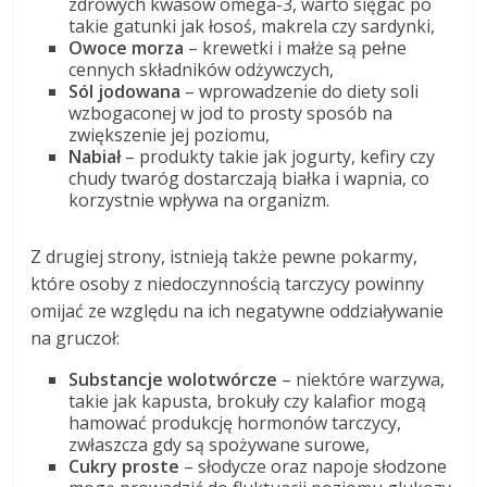
zdrowych kwasów omega-3, warto sięgać po
takie gatunki jak łosoś, makrela czy sardynki,
Owoce morza
– krewetki i małże są pełne
cennych składników odżywczych,
Sól jodowana
– wprowadzenie do diety soli
wzbogaconej w jod to prosty sposób na
zwiększenie jej poziomu,
Nabiał
– produkty takie jak jogurty, kefiry czy
chudy twaróg dostarczają białka i wapnia, co
korzystnie wpływa na organizm.
Z drugiej strony, istnieją także pewne pokarmy,
które osoby z niedoczynnością tarczycy powinny
omijać ze względu na ich negatywne oddziaływanie
na gruczoł:
Substancje wolotwórcze
– niektóre warzywa,
takie jak kapusta, brokuły czy kalafior mogą
hamować produkcję hormonów tarczycy,
zwłaszcza gdy są spożywane surowe,
Cukry proste
– słodycze oraz napoje słodzone