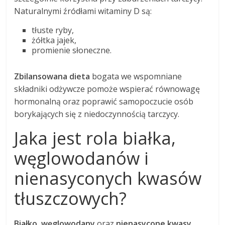
Naturalnymi źródłami witaminy D są:
tłuste ryby,
żółtka jajek,
promienie słoneczne.
Zbilansowana dieta
bogata we wspomniane
składniki odżywcze pomoże wspierać równowagę
hormonalną oraz poprawić samopoczucie osób
borykających się z niedoczynnością tarczycy.
Jaka jest rola białka,
węglowodanów i
nienasyconych kwasów
tłuszczowych?
Białko
,
węglowodany
oraz
nienasycone kwasy