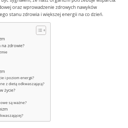
 być sygnałem, że nasz organizm potrzebuje wsparcia.
dowej oraz wprowadzenie zdrowych nawyków
o stanu zdrowia i większej energii na co dzień.
izm
a na zdrowie?
zmie
izm
e i poziom energii?
ane z dietą odkwaszającą?
w życie?
niowe są ważne?
nizm
dkwaszającej?