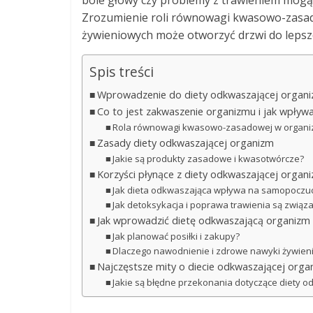
bóle głowy czy problemy z trawieniem mogą
Zrozumienie roli równowagi kwasowo-zasa
żywieniowych może otworzyć drzwi do lepszeg
Spis treści
Wprowadzenie do diety odkwaszającej organ
Co to jest zakwaszenie organizmu i jak wpływ
Rola równowagi kwasowo-zasadowej w organi
Zasady diety odkwaszającej organizm
Jakie są produkty zasadowe i kwasotwórcze?
Korzyści płynące z diety odkwaszającej organ
Jak dieta odkwaszająca wpływa na samopoczuci
Jak detoksykacja i poprawa trawienia są związ
Jak wprowadzić dietę odkwaszającą organizm 
Jak planować posiłki i zakupy?
Dlaczego nawodnienie i zdrowe nawyki żywie
Najczęstsze mity o diecie odkwaszającej orga
Jakie są błędne przekonania dotyczące diety o