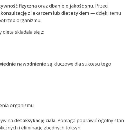
tywność fizyczna
oraz
dbanie o jakość snu
. Przed
ę
konsultację z lekarzem lub dietetykiem
— dzięki temu
 potrzeb organizmu.
dieta składała się z:
iednie nawodnienie
są kluczowe dla sukcesu tego
enia organizmu.
ływ na
detoksykację ciała
. Pomaga poprawić ogólny stan
cznych i eliminację zbędnych toksyn.