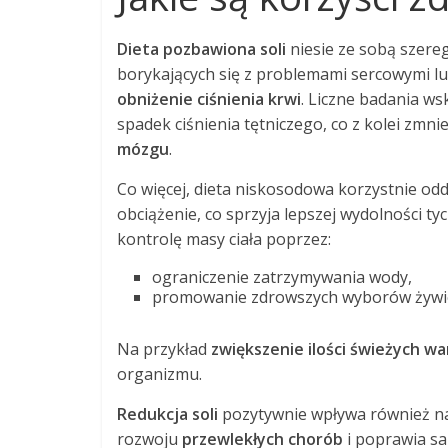
Dieta pozbawiona soli
niesie ze sobą szere
borykających się z problemami sercowymi lu
obniżenie ciśnienia krwi
. Liczne badania ws
spadek ciśnienia tętniczego, co z kolei zmn
mózgu
.
Co więcej, dieta niskosodowa korzystnie odd
obciążenie, co sprzyja lepszej wydolności t
kontrolę masy ciała poprzez:
ograniczenie zatrzymywania wody,
promowanie zdrowszych wyborów żywi
Na przykład
zwiększenie ilości świeżych w
organizmu.
Redukcja soli
pozytywnie wpływa również na
rozwoju
przewlekłych chorób
i poprawia sa