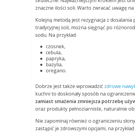
skuteczne. Najważniejszym krokiem jest uni
znaczne ilości soli. Warto zwracać uwagę na
Kolejną metodą jest rezygnacja z dosalani
tradycyjnej soli, można sięgnąć po różnoro
sodu. Na przykład:
czosnek,
cebula,
papryka,
bazylia,
oregano.
Dobrze jest także wprowadzić
zdrowe nawyk
kuchni to doskonały sposób na ograniczenie
zamiast smażenia zmniejsza potrzebę używa
oraz produkty pełnoziarniste, naturalnie 
Nie zapominaj również o ograniczeniu słonyc
zastąpić je zdrowszymi opcjami, na przykł