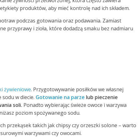
kanie żywności przetworzonej, która często zawiera
 etykiety produktów, aby mieć kontrolę nad ich składem.
a potraw podczas gotowania oraz podawania. Zamiast
dne przyprawy i zioła, które dodadzą smaku bez nadmiaru
i żywieniowe
. Przygotowywanie posiłków we własnej
 sodu w diecie.
Gotowanie na parze
lub pieczenie
nia soli.
Ponadto wybierając świeże owoce i warzywa
obniżasz poziom spożywanego sodu.
h przekąsek takich jak chipsy czy orzeszki solone – warto
ad surowymi warzywami czy owocami.