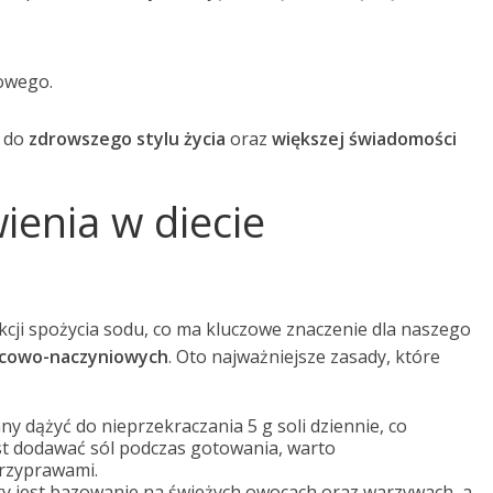
owego.
ć do
zdrowszego stylu życia
oraz
większej świadomości
ienia w diecie
kcji spożycia sodu, co ma kluczowe znaczenie dla naszego
rcowo-naczyniowych
. Oto najważniejsze zasady, które
ny dążyć do nieprzekraczania 5 g soli dziennie, co
ast dodawać sól podczas gotowania, warto
przyprawami.
iety jest bazowanie na świeżych owocach oraz warzywach, a