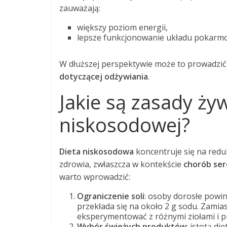
zauważają:
większy poziom energii,
lepsze funkcjonowanie układu pokarm
W dłuższej perspektywie może to prowadzi
dotyczącej odżywiania
.
Jakie są zasady żyw
niskosodowej?
Dieta niskosodowa
koncentruje się na redu
zdrowia, zwłaszcza w kontekście
chorób se
warto wprowadzić:
Ograniczenie soli
: osoby dorosłe powin
przekłada się na około 2 g sodu. Zami
eksperymentować z różnymi ziołami i 
Wybór świeżych produktów
: istotą d