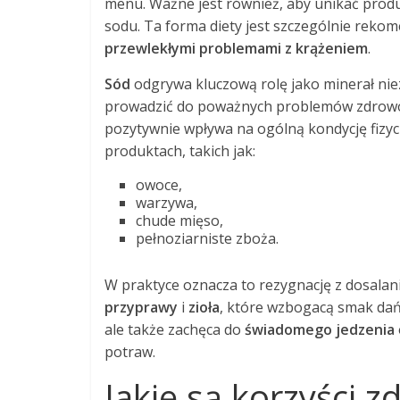
menu. Ważne jest również, aby unikać produ
sodu. Ta forma diety jest szczególnie rek
przewlekłymi problemami z krążeniem
.
Sód
odgrywa kluczową rolę jako minerał ni
prowadzić do poważnych problemów zdrowotny
pozytywnie wpływa na ogólną kondycję fizyc
produktach, takich jak:
owoce,
warzywa,
chude mięso,
pełnoziarniste zboża.
W praktyce oznacza to rezygnację z dosalan
przyprawy
i
zioła
, które wzbogacą smak dań.
ale także zachęca do
świadomego jedzenia
potraw.
Jakie są korzyści z