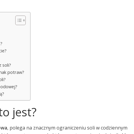
j?
cie?
 soli?
 smak potraw?
li?
osodowej?
ną?
to jest?
owa
, polega na znacznym ograniczeniu soli w codziennym