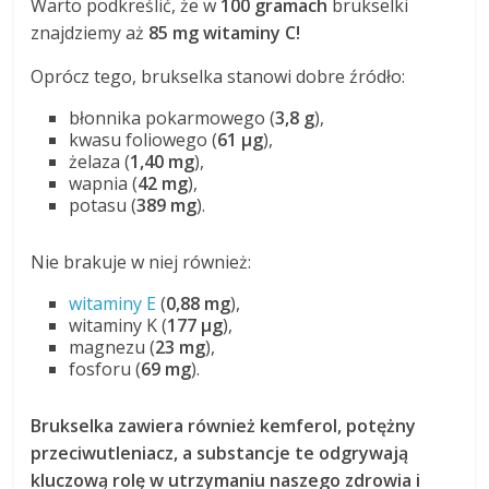
Warto podkreślić, że w
100 gramach
brukselki
znajdziemy aż
85 mg witaminy C!
Oprócz tego, brukselka stanowi dobre źródło:
błonnika pokarmowego (
3,8 g
),
kwasu foliowego (
61 µg
),
żelaza (
1,40 mg
),
wapnia (
42 mg
),
potasu (
389 mg
).
Nie brakuje w niej również:
witaminy E
(
0,88 mg
),
witaminy K (
177 µg
),
magnezu (
23 mg
),
fosforu (
69 mg
).
Brukselka zawiera również kemferol, potężny
przeciwutleniacz, a substancje te odgrywają
kluczową rolę w utrzymaniu naszego zdrowia i