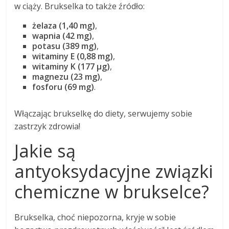
w ciąży. Brukselka to także źródło:
żelaza (1,40 mg)
,
wapnia (42 mg)
,
potasu (389 mg)
,
witaminy E (0,88 mg)
,
witaminy K (177 µg)
,
magnezu (23 mg)
,
fosforu (69 mg)
.
Włączając brukselkę do diety, serwujemy sobie
zastrzyk zdrowia!
Jakie są
antyoksydacyjne związki
chemiczne w brukselce?
Brukselka, choć niepozorna, kryje w sobie