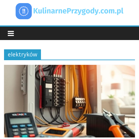
Skip
to
content
KulinarnePrzygody.
elektryków