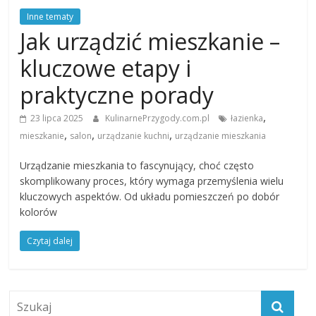
Inne tematy
Jak urządzić mieszkanie –
kluczowe etapy i
praktyczne porady
,
23 lipca 2025
KulinarnePrzygody.com.pl
łazienka
,
,
,
mieszkanie
salon
urządzanie kuchni
urządzanie mieszkania
Urządzanie mieszkania to fascynujący, choć często
skomplikowany proces, który wymaga przemyślenia wielu
kluczowych aspektów. Od układu pomieszczeń po dobór
kolorów
Czytaj dalej