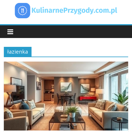
Skip
to
content
KulinarnePrzygody.
łazienka